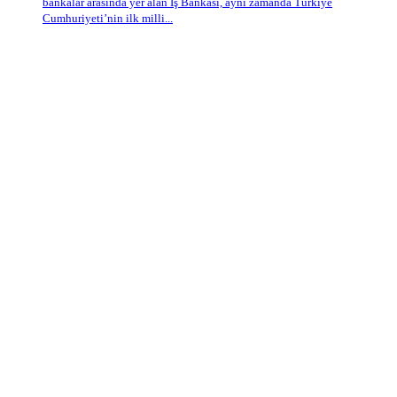
bankalar arasında yer alan İş Bankası, aynı zamanda Türkiye
Cumhuriyeti’nin ilk milli...