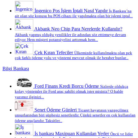
İngenico Pos İşlem İptali Nasıl Yapılır
İş Bankası’na
ait olan söz konusu bu POS cihazı ile yapılmakta olan bir işlemi iptal...
Akbank Neo Chip Para Nerelerde Kullanılır?
Akbank yapmış olduğu yenilikler ile adından söz ettirmeye devam
ediyor. Hem müşteri potansiyelini arttırmak hem...
Çek Kıran Tefeciler
Ülkemizde kullanılmakta olan pek
çok farklı ödeme yolu ve yöntemi mevcut olmak ile beraber bunlar...
Bilgi Bankası
Ford Finans Kredi Borcu Ödeme
Sizlerde oldukça
kolay yöntemler ile Ford araç sahibi olmak ister misiniz? O halde
yazımız ilginizi...
Senet Ödeme Günleri
Ticaret hayatının vazgeçilmez
unsurlarından biri şüphesiz senetlerdir. Çünkü senetler en çok kullanılan
ödeme araçlarıdır. Taksitler...
İş bankası Maxipuan Kullanılan Yerler
Öncü ve lider