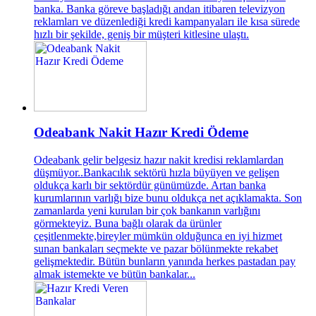
banka. Banka göreve başladığı andan itibaren televizyon
reklamları ve düzenlediği kredi kampanyaları ile kısa sürede
hızlı bir şekilde, geniş bir müşteri kitlesine ulaştı.
Odeabank Nakit Hazır Kredi Ödeme
Odeabank gelir belgesiz hazır nakit kredisi reklamlardan
düşmüyor..Bankacılık sektörü hızla büyüyen ve gelişen
oldukça karlı bir sektördür günümüzde. Artan banka
kurumlarının varlığı bize bunu oldukça net açıklamakta. Son
zamanlarda yeni kurulan bir çok bankanın varlığını
görmekteyiz. Buna bağlı olarak da ürünler
çeşitlenmekte,bireyler mümkün olduğunca en iyi hizmet
sunan bankaları seçmekte ve pazar bölünmekte rekabet
gelişmektedir. Bütün bunların yanında herkes pastadan pay
almak istemekte ve bütün bankalar...