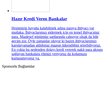
Hazır Kredi Veren Bankalar
Hepimizin hayatta kalabilmek adına paraya ihtiyacı var
mutlaka. İhtiyaçlarımızı gidermek için en temel ihtiyacımız
para. Maalesef günümüz şartlarında çalışıyor olsak da bile
geçim zor. Öyle zamanlar oluyor ki bazen ihtiyaçlarımızı
karşılayamadan aldığımız maaşın tükendiğini görebiliyoruz.
En çokta bu nedenden dolayı kredi vererek nakit para akışını
sağlayan bankalara elimizi veriyoruz da kolumuzu
kurtaramıyoruz ya.
Sponsorlu Bağlantılar