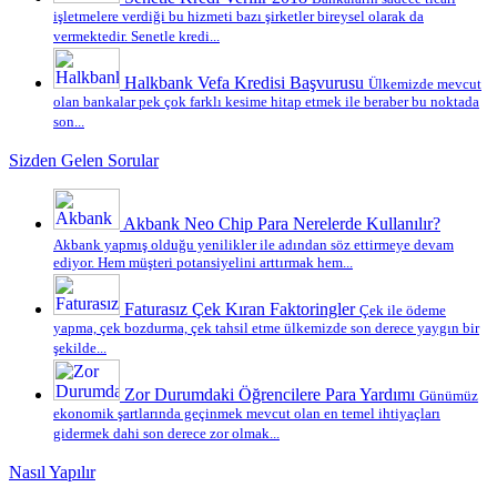
işletmelere verdiği bu hizmeti bazı şirketler bireysel olarak da
vermektedir. Senetle kredi...
Halkbank Vefa Kredisi Başvurusu
Ülkemizde mevcut
olan bankalar pek çok farklı kesime hitap etmek ile beraber bu noktada
son...
Sizden Gelen Sorular
Akbank Neo Chip Para Nerelerde Kullanılır?
Akbank yapmış olduğu yenilikler ile adından söz ettirmeye devam
ediyor. Hem müşteri potansiyelini arttırmak hem...
Faturasız Çek Kıran Faktoringler
Çek ile ödeme
yapma, çek bozdurma, çek tahsil etme ülkemizde son derece yaygın bir
şekilde...
Zor Durumdaki Öğrencilere Para Yardımı
Günümüz
ekonomik şartlarında geçinmek mevcut olan en temel ihtiyaçları
gidermek dahi son derece zor olmak...
Nasıl Yapılır