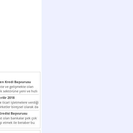
n Kredi Başvurusu
te ve gelişmekte olan
k sektörüne yeni ve hızlı
lan...
rilir 2018
 ticari işletmelere verdiği
irketler bireysel olarak da
tle kredi...
redisi Başvurusu
t olan bankalar pek çok
ap etmek ile beraber bu