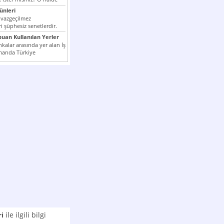
nleri
 vazgeçilmez
i şüphesiz senetlerdir.
n çok kullanılan ödeme
puan Kullanılan Yerler
er...
kalar arasında yer alan İş
manda Türkiye
k milli...
ile ilgili bilgi
ri