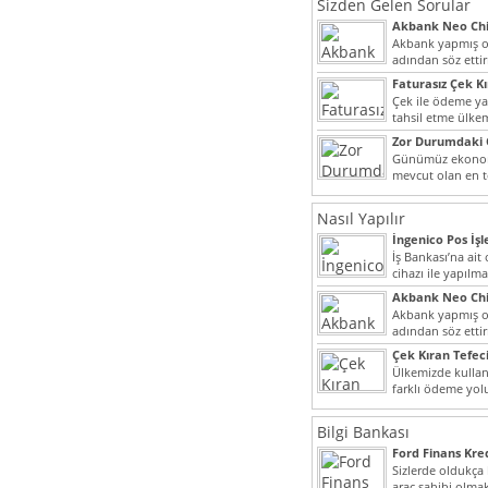
Sizden Gelen Sorular
Akbank Neo Chi
Kullanılır?
Akbank yapmış ol
adından söz ett
müşteri potansiye
Faturasız Çek K
Çek ile ödeme y
tahsil etme ülke
bir şekilde...
Zor Durumdaki 
Yardımı
Günümüz ekonomi
mevcut olan en t
dahi son derece 
Nasıl Yapılır
İngenico Pos İşl
İş Bankası’na ai
cihazı ile yapılma
Akbank Neo Chi
Kullanılır?
Akbank yapmış ol
adından söz ett
müşteri potansiye
Çek Kıran Tefeci
Ülkemizde kullan
farklı ödeme yo
olmak ile beraber
Bilgi Bankası
Ford Finans Kr
Sizlerde oldukça
araç sahibi olmak