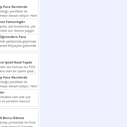
p Para Nerelerde
duğu yenilikler ile
irmeye devam ediyor. Hem
lini arttırmak hem...
ıran Faktoringler
apma, çek bozdurma, çek
mizde son derece yaygın
Öğrencilere Para
k şartlarında geçinmek
emel ihtiyaçları gidermek
zor olmak...
em İptali Nasıl Yapılır
t olan söz konusu bu POS
kta olan bir işlemi iptal...
p Para Nerelerde
duğu yenilikler ile
irmeye devam ediyor. Hem
lini arttırmak hem...
ler
ılmakta olan pek çok
lu ve yöntemi mevcut
 bunlar...
edi Borcu Ödeme
 kolay yöntemler ile Ford
 ister misiniz? O halde