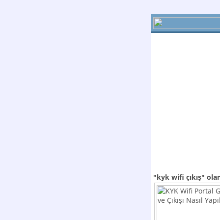
"kyk wifi çıkış"
ola