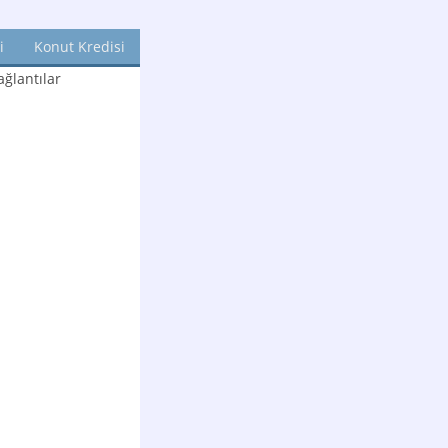
i
Konut Kredisi
ğlantılar