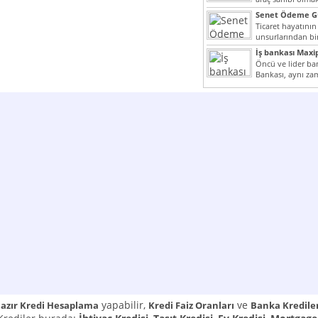
yazımız ilginizi...
Senet Ödeme Gü
Ticaret hayatının
unsurlarından bir
Çünkü senetler e
İş bankası Maxi
araçlarıdır. Taksitl
Öncü ve lider ban
Bankası, aynı za
Cumhuriyeti’nin il
yapabilir,
ve
azır Kredi Hesaplama
Kredi Faiz Oranları
Banka Kredile