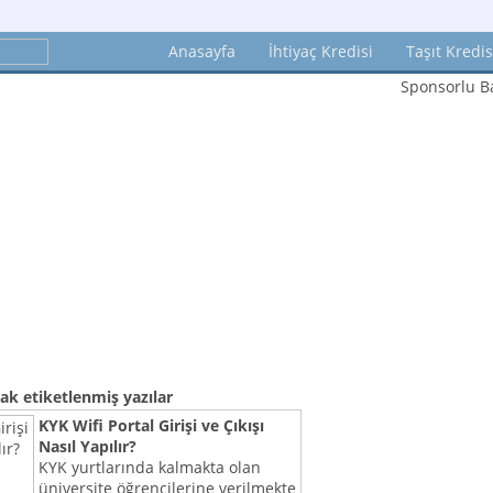
Anasayfa
İhtiyaç Kredisi
Taşıt Kredis
Sponsorlu Ba
rak etiketlenmiş yazılar
KYK Wifi Portal Girişi ve Çıkışı
Nasıl Yapılır?
KYK yurtlarında kalmakta olan
üniversite öğrencilerine verilmekte