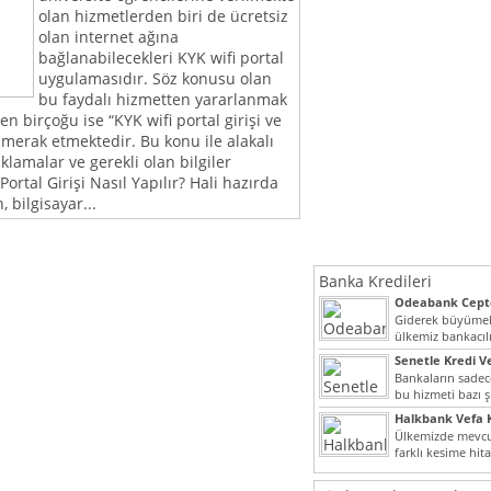
olan hizmetlerden biri de ücretsiz
olan internet ağına
bağlanabilecekleri KYK wifi portal
uygulamasıdır. Söz konusu olan
bu faydalı hizmetten yararlanmak
n birçoğu ise “KYK wifi portal girişi ve
?” merak etmektedir. Bu konu ile alakalı
klamalar ve gerekli olan bilgiler
Portal Girişi Nasıl Yapılır? Hali hazırda
 bilgisayar...
Banka Kredileri
Odeabank Cepte
KREDIM 8444
Giderek büyümek
ülkemiz bankacılı
bir giriş yapmış o
Senetle Kredi Ve
Bankaların sadece
bu hizmeti bazı ş
vermektedir. Sene
Halkbank Vefa K
Ülkemizde mevcu
farklı kesime hit
noktada son...