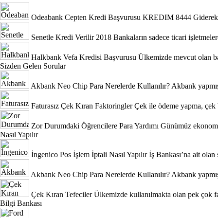
Odeabank Cepten Kredi Başvurusu KREDIM 8444
Giderek 
Senetle Kredi Verilir 2018
Bankaların sadece ticari işletmeler
Halkbank Vefa Kredisi Başvurusu
Ülkemizde mevcut olan ban
Sizden Gelen Sorular
Akbank Neo Chip Para Nerelerde Kullanılır?
Akbank yapmış 
Faturasız Çek Kıran Faktoringler
Çek ile ödeme yapma, çek b
Zor Durumdaki Öğrencilere Para Yardımı
Günümüz ekonomik 
Nasıl Yapılır
İngenico Pos İşlem İptali Nasıl Yapılır
İş Bankası’na ait olan 
Akbank Neo Chip Para Nerelerde Kullanılır?
Akbank yapmış 
Çek Kıran Tefeciler
Ülkemizde kullanılmakta olan pek çok fa
Bilgi Bankası