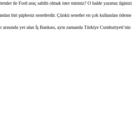
emler ile Ford araç sahibi olmak ister misiniz? O halde yazımız ilginizi.
ndan biri şüphesiz senetlerdir. Çünkü senetler en çok kullanılan ödeme ar
r arasında yer alan İş Bankası, aynı zamanda Türkiye Cumhuriyeti’nin il