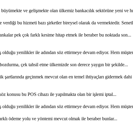
büyümekte ve gelişmekte olan ülkemiz bankacılık sektörüne yeni ve hızl
e verdiği bu hizmeti bazı şirketler bireysel olarak da vermektedir. Senetl
kalar pek çok farklı kesime hitap etmek ile beraber bu noktada son...
olduğu yenilikler ile adından söz ettirmeye devam ediyor. Hem müşteri 
ozdurma, çek tahsil etme ülkemizde son derece yaygın bir şekilde...
şartlarında geçinmek mevcut olan en temel ihtiyaçları gidermek dahi 
söz konusu bu POS cihazı ile yapılmakta olan bir işlemi iptal...
olduğu yenilikler ile adından söz ettirmeye devam ediyor. Hem müşteri 
rklı ödeme yolu ve yöntemi mevcut olmak ile beraber bunlar...