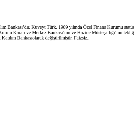
atılım Bankası’dır. Kuveyt Türk, 1989 yılında Özel Finans Kurumu stat
rulu Kararı ve Merkez Bankası’nın ve Hazine Müsteşarlığı’nın tebliğleri
atılım Bankasıolarak değiştirilmiştir. Faizsiz...