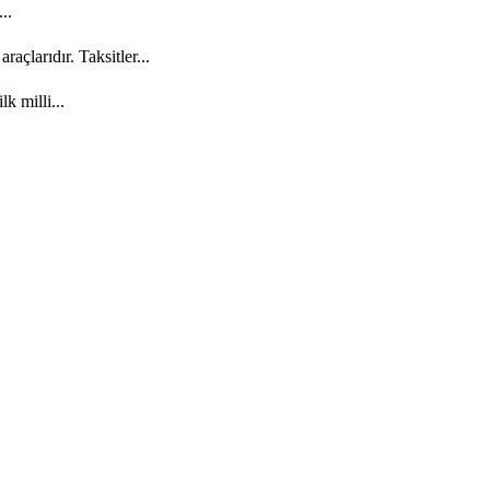
..
açlarıdır. Taksitler...
k milli...