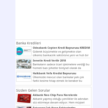
Banka Kredileri
Odeabank Cepten Kredi Başvurusu KREDIM
8444
Giderek büyümekte ve gelişmekte olan
ülkemiz bankacılık sektörüne yeni ve hızlı bir
giriş yapmış olan...
Senetle Kredi Verilir 2018
Bankaların sadece ticari işletmelere verdiği bu
hizmeti bazı şirketler bireysel olarak da
vermektedir. Senetle kredi...
Halkbank Vefa Kredisi Başvurusu
Ülkemizde mevcut olan bankalar pek çok
farklı kesime hitap etmek ile beraber bu
noktada son...
Sizden Gelen Sorular
Akbank Neo Chip Para Nerelerde
Kullanılır?
Akbank yapmış olduğu yenilikler ile adından
söz ettirmeye devam ediyor. Hem müşteri
potansiyelini arttırmak hem...
Faturasız Çek Kıran Faktoringler