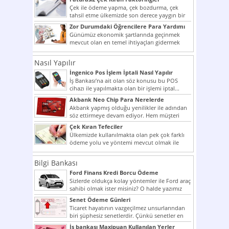
Çek ile ödeme yapma, çek bozdurma, çek
tahsil etme ülkemizde son derece yaygın bir
şekilde...
Zor Durumdaki Öğrencilere Para Yardımı
Günümüz ekonomik şartlarında geçinmek
mevcut olan en temel ihtiyaçları gidermek
dahi son derece zor olmak...
Nasıl Yapılır
İngenico Pos İşlem İptali Nasıl Yapılır
İş Bankası’na ait olan söz konusu bu POS
cihazı ile yapılmakta olan bir işlemi iptal...
Akbank Neo Chip Para Nerelerde
Kullanılır?
Akbank yapmış olduğu yenilikler ile adından
söz ettirmeye devam ediyor. Hem müşteri
potansiyelini arttırmak hem...
Çek Kıran Tefeciler
Ülkemizde kullanılmakta olan pek çok farklı
ödeme yolu ve yöntemi mevcut olmak ile
beraber bunlar...
Bilgi Bankası
Ford Finans Kredi Borcu Ödeme
Sizlerde oldukça kolay yöntemler ile Ford araç
sahibi olmak ister misiniz? O halde yazımız
ilginizi...
Senet Ödeme Günleri
Ticaret hayatının vazgeçilmez unsurlarından
biri şüphesiz senetlerdir. Çünkü senetler en
çok kullanılan ödeme araçlarıdır. Taksitler...
İş bankası Maxipuan Kullanılan Yerler