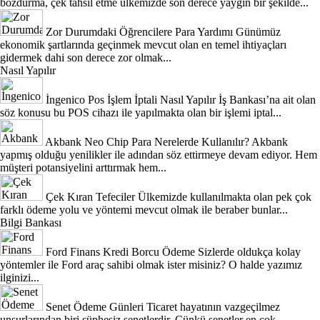
bozdurma, çek tahsil etme ülkemizde son derece yaygın bir şekilde...
Zor Durumdaki Öğrencilere Para Yardımı
Günümüz
ekonomik şartlarında geçinmek mevcut olan en temel ihtiyaçları
gidermek dahi son derece zor olmak...
Nasıl Yapılır
İngenico Pos İşlem İptali Nasıl Yapılır
İş Bankası’na ait olan
söz konusu bu POS cihazı ile yapılmakta olan bir işlemi iptal...
Akbank Neo Chip Para Nerelerde Kullanılır?
Akbank
yapmış olduğu yenilikler ile adından söz ettirmeye devam ediyor. Hem
müşteri potansiyelini arttırmak hem...
Çek Kıran Tefeciler
Ülkemizde kullanılmakta olan pek çok
farklı ödeme yolu ve yöntemi mevcut olmak ile beraber bunlar...
Bilgi Bankası
Ford Finans Kredi Borcu Ödeme
Sizlerde oldukça kolay
yöntemler ile Ford araç sahibi olmak ister misiniz? O halde yazımız
ilginizi...
Senet Ödeme Günleri
Ticaret hayatının vazgeçilmez
unsurlarından biri şüphesiz senetlerdir. Çünkü senetler en çok