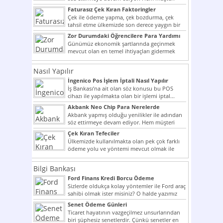
potansiyelini arttırmak hem...
Faturasız Çek Kıran Faktoringler
Çek ile ödeme yapma, çek bozdurma, çek
tahsil etme ülkemizde son derece yaygın bir
şekilde...
Zor Durumdaki Öğrencilere Para Yardımı
Günümüz ekonomik şartlarında geçinmek
mevcut olan en temel ihtiyaçları gidermek
dahi son derece zor olmak...
Nasıl Yapılır
İngenico Pos İşlem İptali Nasıl Yapılır
İş Bankası’na ait olan söz konusu bu POS
cihazı ile yapılmakta olan bir işlemi iptal...
Akbank Neo Chip Para Nerelerde
Kullanılır?
Akbank yapmış olduğu yenilikler ile adından
söz ettirmeye devam ediyor. Hem müşteri
potansiyelini arttırmak hem...
Çek Kıran Tefeciler
Ülkemizde kullanılmakta olan pek çok farklı
ödeme yolu ve yöntemi mevcut olmak ile
beraber bunlar...
Bilgi Bankası
Ford Finans Kredi Borcu Ödeme
Sizlerde oldukça kolay yöntemler ile Ford araç
sahibi olmak ister misiniz? O halde yazımız
ilginizi...
Senet Ödeme Günleri
Ticaret hayatının vazgeçilmez unsurlarından
biri şüphesiz senetlerdir. Çünkü senetler en