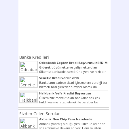
Banka Kredileri
Odeabank Cepten Kredi Başvurusu KREDIM
8444
Giderek büyümekte ve gelişmekte olan
ülkemiz bankacılık sektörüne yeni ve hızlı bir
giriş yapmış olan...
Senetle Kredi Verilir 2018
Bankaların sadece ticari işletmelere verdiği bu
hizmeti bazı şirketler bireysel olarak da
vermektedir. Senetle kredi...
Halkbank Vefa Kredisi Başvurusu
Ülkemizde mevcut olan bankalar pek çok
farklı kesime hitap etmek ile beraber bu
noktada son...
Sizden Gelen Sorular
Akbank Neo Chip Para Nerelerde
Kullanılır?
Akbank yapmış olduğu yenilikler ile adından
söz ettirmeye devam ediyor. Hem müşteri