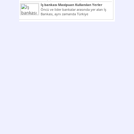
çok kullanılan ödeme araçlarıdır. Taksitler...
İş bankası Maxipuan Kullanılan Yerler
Öncü ve lider bankalar arasında yer alan İş
Bankası, aynı zamanda Türkiye
Cumhuriyeti’nin ilk milli...