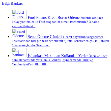
Bilgi Bankası
Ford Finans Kredi Borcu Ödeme
Sizlerde oldukça
kolay yöntemler ile Ford araç sahibi olmak ister misiniz? O halde
yazımız ilginizi...
Senet Ödeme Günleri
Ticaret hayatının vazgeçilmez
unsurlarından biri şüphesiz senetlerdir. Çünkü senetler en çok kullanılan
ödeme araçlarıdır. Taksitler...
İş bankası Maxipuan Kullanılan Yerler
Öncü ve lider
bankalar arasında yer alan İş Bankası, aynı zamanda Türkiye
Cumhuriyeti’nin ilk milli...