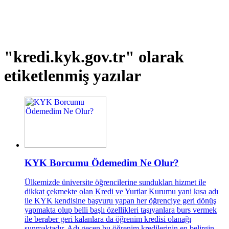
"kredi.kyk.gov.tr"
olarak
etiketlenmiş yazılar
KYK Borcumu Ödemedim Ne Olur?
Ülkemizde üniversite öğrencilerine sundukları hizmet ile
dikkat çekmekte olan Kredi ve Yurtlar Kurumu yani kısa adı
ile KYK kendisine başvuru yapan her öğrenciye geri dönüş
yapmakta olup belli başlı özellikleri taşıyanlara burs vermek
ile beraber geri kalanlara da öğrenim kredisi olanağı
sunmaktadır. Adı geçen bu öğrenim kredilerinin en belirgin