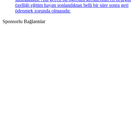
özelliği eğitim hayatı sonlandıktan belli bir süre sonra geri
ödenmek zorunda olmasıdır.
Sponsorlu Bağlantılar