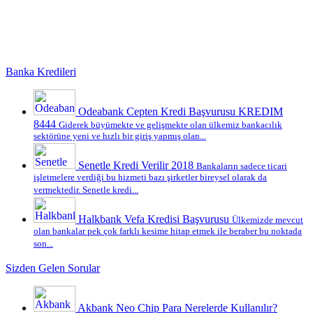
Banka Kredileri
Odeabank Cepten Kredi Başvurusu KREDIM
8444
Giderek büyümekte ve gelişmekte olan ülkemiz bankacılık
sektörüne yeni ve hızlı bir giriş yapmış olan...
Senetle Kredi Verilir 2018
Bankaların sadece ticari
işletmelere verdiği bu hizmeti bazı şirketler bireysel olarak da
vermektedir. Senetle kredi...
Halkbank Vefa Kredisi Başvurusu
Ülkemizde mevcut
olan bankalar pek çok farklı kesime hitap etmek ile beraber bu noktada
son...
Sizden Gelen Sorular
Akbank Neo Chip Para Nerelerde Kullanılır?