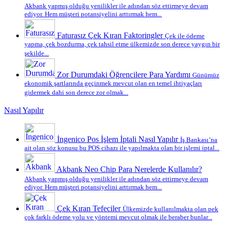
Akbank yapmış olduğu yenilikler ile adından söz ettirmeye devam
ediyor. Hem müşteri potansiyelini arttırmak hem...
Faturasız Çek Kıran Faktoringler
Çek ile ödeme
yapma, çek bozdurma, çek tahsil etme ülkemizde son derece yaygın bir
şekilde...
Zor Durumdaki Öğrencilere Para Yardımı
Günümüz
ekonomik şartlarında geçinmek mevcut olan en temel ihtiyaçları
gidermek dahi son derece zor olmak...
Nasıl Yapılır
İngenico Pos İşlem İptali Nasıl Yapılır
İş Bankası’na
ait olan söz konusu bu POS cihazı ile yapılmakta olan bir işlemi iptal...
Akbank Neo Chip Para Nerelerde Kullanılır?
Akbank yapmış olduğu yenilikler ile adından söz ettirmeye devam
ediyor. Hem müşteri potansiyelini arttırmak hem...
Çek Kıran Tefeciler
Ülkemizde kullanılmakta olan pek
çok farklı ödeme yolu ve yöntemi mevcut olmak ile beraber bunlar...