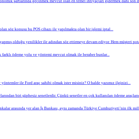
omik şartlarında geçinmek mevcut olan en temel ihtiyaçları gidermek dahi son de
 olan söz konusu bu POS cihazı ile yapılmakta olan bir işlemi iptal...
apmış olduğu yenilikler ile adından söz ettirmeye devam ediyor. Hem müşteri potan
 farklı ödeme yolu ve yöntemi mevcut olmak ile beraber bunlar...
yöntemler ile Ford araç sahibi olmak ister misiniz? O halde yazımız ilginizi...
arından biri şüphesiz senetlerdir. Çünkü senetler en çok kullanılan ödeme araçlarıdır
nkalar arasında yer alan İş Bankası, aynı zamanda Türkiye Cumhuriyeti’nin ilk milli