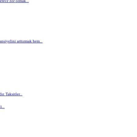
rece zor olmak...
siyelini arttırmak hem...
. Taksitler...
...