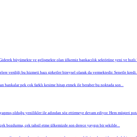
Giderek büyümekte ve gelişmekte olan ülkemiz bankacılık sektörüne yeni ve hızlı bi
lere verdiği bu hizmeti bazı şirketler bireysel olarak da vermektedir. Senetle kredi..
n bankalar pek çok farklı kesime hitap etmek ile beraber bu noktada son...
apmış olduğu yenilikler ile adından söz ettirmeye devam ediyor. Hem müşteri potan
ek bozdurma, çek tahsil etme ülkemizde son derece yaygın bir şekilde...