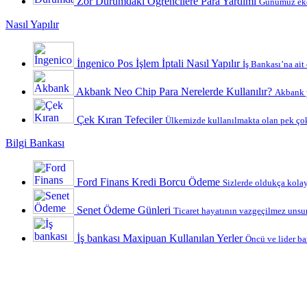
Zor Durumdaki Öğrencilere Para Yardımı
Günümüz ekon
Nasıl Yapılır
İngenico Pos İşlem İptali Nasıl Yapılır
İş Bankası’na ait
Akbank Neo Chip Para Nerelerde Kullanılır?
Akbank y
Çek Kıran Tefeciler
Ülkemizde kullanılmakta olan pek çok
Bilgi Bankası
Ford Finans Kredi Borcu Ödeme
Sizlerde oldukça kolay 
Senet Ödeme Günleri
Ticaret hayatının vazgeçilmez unsurl
İş bankası Maxipuan Kullanılan Yerler
Öncü ve lider ba