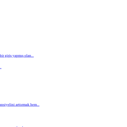
r giriş yapmış olan...
.
siyelini arttırmak hem...