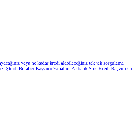
ayacağınız veya ne kadar kredi alabileceğiniz tek tek sorgulama
arınız. Şimdi Beraber Başvuru Yapalım. Akbank Sms Kredi Başvurusu