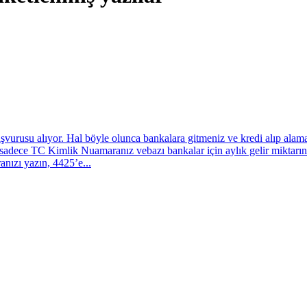
şvurusu alıyor. Hal böyle olunca bankalara gitmeniz ve kredi alıp alam
se sadece TC Kimlik Nuamaranız vebazı bankalar için aylık gelir mikt
nızı yazın, 4425’e...