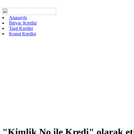
Anasayfa
İhtiyaç Kredisi
Taşıt Kredisi
Konut Kredisi
"Kimlik No ile Kredi"
olarak et