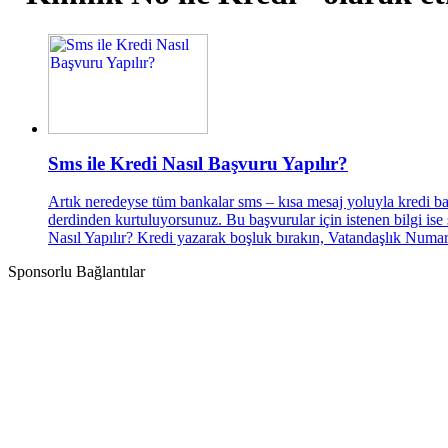
Sms ile Kredi Nasıl Başvuru Yapılır?
Artık neredeyse tüm bankalar sms – kısa mesaj yoluyla kredi ba
derdinden kurtuluyorsunuz. Bu başvurular için istenen bilgi i
Nasıl Yapılır? Kredi yazarak boşluk bırakın, Vatandaşlık Numara
Sponsorlu Bağlantılar