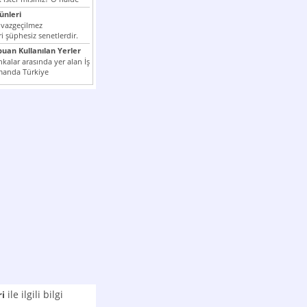
nleri
 vazgeçilmez
i şüphesiz senetlerdir.
n çok kullanılan ödeme
puan Kullanılan Yerler
er...
kalar arasında yer alan İş
manda Türkiye
k milli...
ile ilgili bilgi
ri