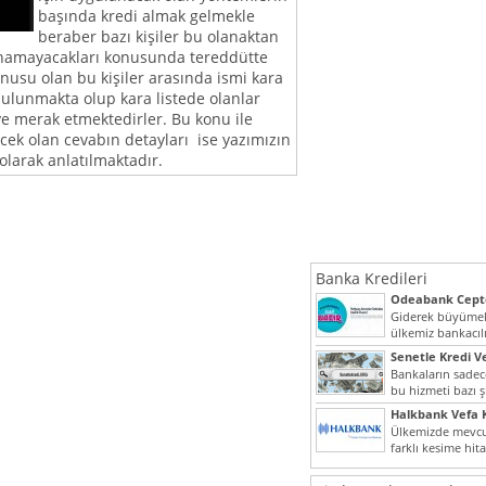
başında kredi almak gelmekle
beraber bazı kişiler bu olanaktan
anamayacakları konusunda tereddütte
nusu olan bu kişiler arasında ismi kara
bulunmakta olup kara listede olanlar
iye merak etmektedirler. Bu konu ile
lecek olan cevabın detayları ise yazımızın
olarak anlatılmaktadır.
Banka Kredileri
Odeabank Cepte
KREDIM 8444
Giderek büyümek
ülkemiz bankacılı
bir giriş yapmış o
Senetle Kredi Ve
Bankaların sadece
bu hizmeti bazı ş
vermektedir. Sene
Halkbank Vefa K
Ülkemizde mevcu
farklı kesime hit
noktada son...