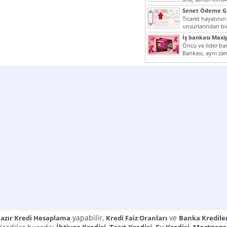
yazımız ilginizi...
Senet Ödeme Gü
Ticaret hayatının
unsurlarından bir
Çünkü senetler e
İş bankası Maxi
araçlarıdır. Taksitl
Öncü ve lider ban
Bankası, aynı za
Cumhuriyeti’nin il
yapabilir,
ve
azır Kredi Hesaplama
Kredi Faiz Oranları
Banka Kredile