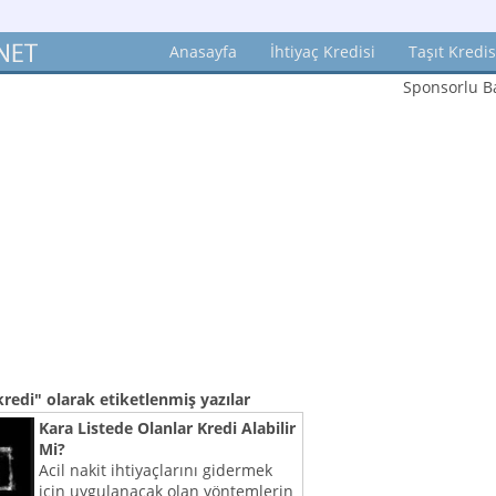
Anasayfa
İhtiyaç Kredisi
Taşıt Kredis
Sponsorlu Ba
 kredi"
olarak etiketlenmiş yazılar
Kara Listede Olanlar Kredi Alabilir
Mi?
Acil nakit ihtiyaçlarını gidermek
için uygulanacak olan yöntemlerin