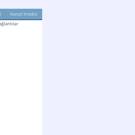
i
Konut Kredisi
ğlantılar