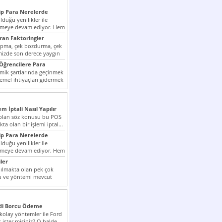
p Para Nerelerde
duğu yenilikler ile
irmeye devam ediyor. Hem
lini arttırmak hem...
ıran Faktoringler
apma, çek bozdurma, çek
mizde son derece yaygın
Öğrencilere Para
k şartlarında geçinmek
emel ihtiyaçları gidermek
zor olmak...
em İptali Nasıl Yapılır
t olan söz konusu bu POS
kta olan bir işlemi iptal...
p Para Nerelerde
duğu yenilikler ile
irmeye devam ediyor. Hem
lini arttırmak hem...
ler
ılmakta olan pek çok
lu ve yöntemi mevcut
 bunlar...
edi Borcu Ödeme
 kolay yöntemler ile Ford
 ister misiniz? O halde