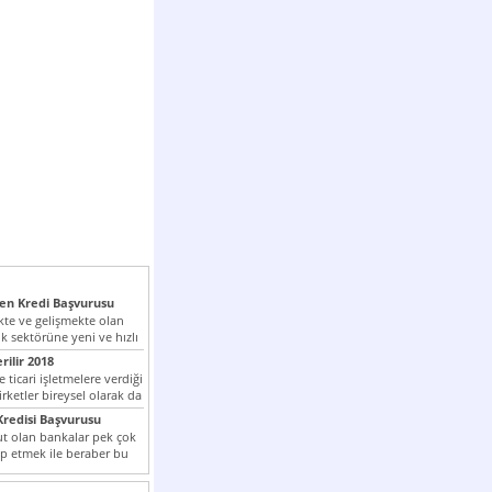
n Kredi Başvurusu
te ve gelişmekte olan
k sektörüne yeni ve hızlı
lan...
rilir 2018
 ticari işletmelere verdiği
irketler bireysel olarak da
tle kredi...
redisi Başvurusu
t olan bankalar pek çok
ap etmek ile beraber bu