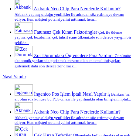
Akbank Neo Chip Para Nerelerde Kullanılır?
Akbank yapmış olduğu yenilikler ile adından söz ettirmeye devam
ediyor. Hem müşteri potansiyelini arttırmak hem...
Faturasız Çek Kıran Faktoringler
Çek ile ödeme
yapma, çek bozdurma, çek tahsil etme ülkemizde son derece yaygın bir
şekilde...
Zor Durumdaki Öğrencilere Para Yardımı
Günümüz
ekonomik şartlarında geçinmek mevcut olan en temel ihtiyaçları
gidermek dahi son derece zor olmak...
Nasıl Yapılır
İngenico Pos İşlem İptali Nasıl Yapılır
İş Bankası’na
ait olan söz konusu bu POS cihazı ile yapılmakta olan bir işlemi iptal...
Akbank Neo Chip Para Nerelerde Kullanılır?
Akbank yapmış olduğu yenilikler ile adından söz ettirmeye devam
ediyor. Hem müşteri potansiyelini arttırmak hem...
Çek Kıran Tefeciler
Ülkemizde kullanılmakta olan pek