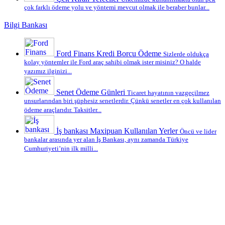
çok farklı ödeme yolu ve yöntemi mevcut olmak ile beraber bunlar...
Bilgi Bankası
Ford Finans Kredi Borcu Ödeme
Sizlerde oldukça
kolay yöntemler ile Ford araç sahibi olmak ister misiniz? O halde
yazımız ilginizi...
Senet Ödeme Günleri
Ticaret hayatının vazgeçilmez
unsurlarından biri şüphesiz senetlerdir. Çünkü senetler en çok kullanılan
ödeme araçlarıdır. Taksitler...
İş bankası Maxipuan Kullanılan Yerler
Öncü ve lider
bankalar arasında yer alan İş Bankası, aynı zamanda Türkiye
Cumhuriyeti’nin ilk milli...