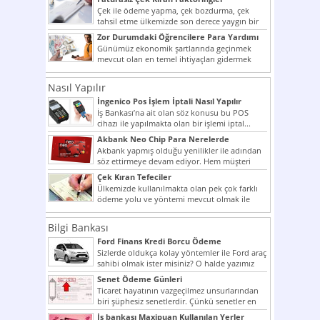
Çek ile ödeme yapma, çek bozdurma, çek
tahsil etme ülkemizde son derece yaygın bir
şekilde...
Zor Durumdaki Öğrencilere Para Yardımı
Günümüz ekonomik şartlarında geçinmek
mevcut olan en temel ihtiyaçları gidermek
dahi son derece zor olmak...
Nasıl Yapılır
İngenico Pos İşlem İptali Nasıl Yapılır
İş Bankası’na ait olan söz konusu bu POS
cihazı ile yapılmakta olan bir işlemi iptal...
Akbank Neo Chip Para Nerelerde
Kullanılır?
Akbank yapmış olduğu yenilikler ile adından
söz ettirmeye devam ediyor. Hem müşteri
potansiyelini arttırmak hem...
Çek Kıran Tefeciler
Ülkemizde kullanılmakta olan pek çok farklı
ödeme yolu ve yöntemi mevcut olmak ile
beraber bunlar...
Bilgi Bankası
Ford Finans Kredi Borcu Ödeme
Sizlerde oldukça kolay yöntemler ile Ford araç
sahibi olmak ister misiniz? O halde yazımız
ilginizi...
Senet Ödeme Günleri
Ticaret hayatının vazgeçilmez unsurlarından
biri şüphesiz senetlerdir. Çünkü senetler en
çok kullanılan ödeme araçlarıdır. Taksitler...
İş bankası Maxipuan Kullanılan Yerler