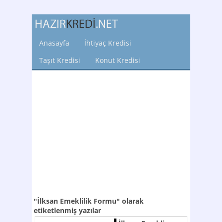
Anasayfa
İhtiyaç Kredisi
Taşıt Kredisi
Konut Kredisi
"İlksan Emeklilik Formu"
olarak
etiketlenmiş yazılar