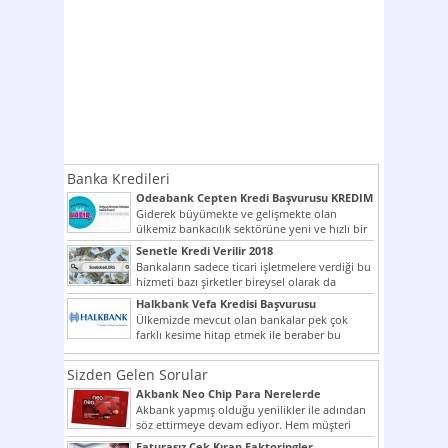
Banka Kredileri
Odeabank Cepten Kredi Başvurusu KREDIM
8444
Giderek büyümekte ve gelişmekte olan
ülkemiz bankacılık sektörüne yeni ve hızlı bir
giriş yapmış olan...
Senetle Kredi Verilir 2018
Bankaların sadece ticari işletmelere verdiği bu
hizmeti bazı şirketler bireysel olarak da
vermektedir. Senetle kredi...
Halkbank Vefa Kredisi Başvurusu
Ülkemizde mevcut olan bankalar pek çok
farklı kesime hitap etmek ile beraber bu
noktada son...
Sizden Gelen Sorular
Akbank Neo Chip Para Nerelerde
Kullanılır?
Akbank yapmış olduğu yenilikler ile adından
söz ettirmeye devam ediyor. Hem müşteri
potansiyelini arttırmak hem...
Faturasız Çek Kıran Faktoringler