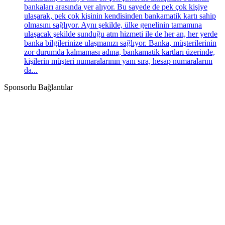
bankaları arasında yer alıyor. Bu sayede de pek çok kişiye
ulaşarak, pek çok kişinin kendisinden bankamatik kartı sahip
olmasını sağlıyor. Aynı şekilde, ülke genelinin tamamına
ulaşacak şekilde sunduğu atm hizmeti ile de her an, her yerde
banka bilgilerinize ulaşmanızı sağlıyor. Banka, müşterilerinin
zor durumda kalmaması adına, bankamatik kartları üzerinde,
kişilerin müşteri numaralarının yanı sıra, hesap numaralarını
da...
Sponsorlu Bağlantılar