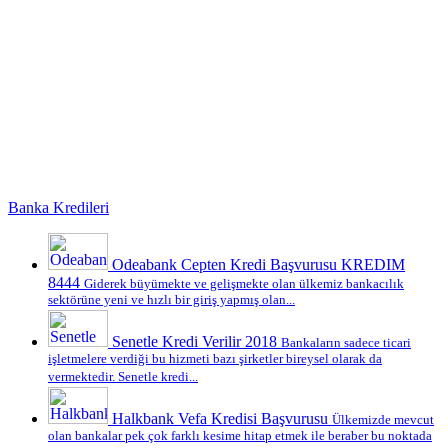
Banka Kredileri
Odeabank Cepten Kredi Başvurusu KREDIM
8444
Giderek büyümekte ve gelişmekte olan ülkemiz bankacılık
sektörüne yeni ve hızlı bir giriş yapmış olan...
Senetle Kredi Verilir 2018
Bankaların sadece ticari
işletmelere verdiği bu hizmeti bazı şirketler bireysel olarak da
vermektedir. Senetle kredi...
Halkbank Vefa Kredisi Başvurusu
Ülkemizde mevcut
olan bankalar pek çok farklı kesime hitap etmek ile beraber bu noktada