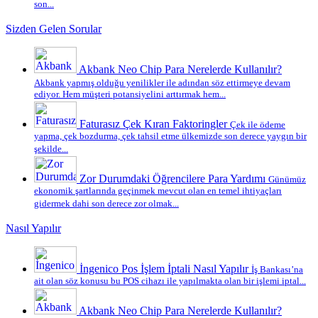
son...
Sizden Gelen Sorular
Akbank Neo Chip Para Nerelerde Kullanılır?
Akbank yapmış olduğu yenilikler ile adından söz ettirmeye devam
ediyor. Hem müşteri potansiyelini arttırmak hem...
Faturasız Çek Kıran Faktoringler
Çek ile ödeme
yapma, çek bozdurma, çek tahsil etme ülkemizde son derece yaygın bir
şekilde...
Zor Durumdaki Öğrencilere Para Yardımı
Günümüz
ekonomik şartlarında geçinmek mevcut olan en temel ihtiyaçları
gidermek dahi son derece zor olmak...
Nasıl Yapılır
İngenico Pos İşlem İptali Nasıl Yapılır
İş Bankası’na
ait olan söz konusu bu POS cihazı ile yapılmakta olan bir işlemi iptal...
Akbank Neo Chip Para Nerelerde Kullanılır?