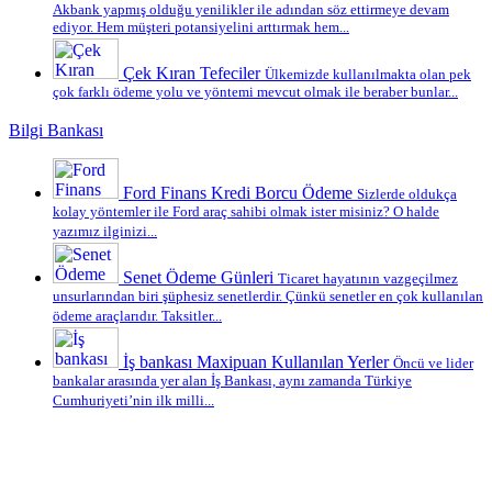
Akbank yapmış olduğu yenilikler ile adından söz ettirmeye devam
ediyor. Hem müşteri potansiyelini arttırmak hem...
Çek Kıran Tefeciler
Ülkemizde kullanılmakta olan pek
çok farklı ödeme yolu ve yöntemi mevcut olmak ile beraber bunlar...
Bilgi Bankası
Ford Finans Kredi Borcu Ödeme
Sizlerde oldukça
kolay yöntemler ile Ford araç sahibi olmak ister misiniz? O halde
yazımız ilginizi...
Senet Ödeme Günleri
Ticaret hayatının vazgeçilmez
unsurlarından biri şüphesiz senetlerdir. Çünkü senetler en çok kullanılan
ödeme araçlarıdır. Taksitler...
İş bankası Maxipuan Kullanılan Yerler
Öncü ve lider
bankalar arasında yer alan İş Bankası, aynı zamanda Türkiye
Cumhuriyeti’nin ilk milli...