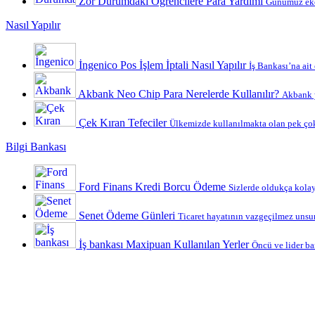
Zor Durumdaki Öğrencilere Para Yardımı
Günümüz ekon
Nasıl Yapılır
İngenico Pos İşlem İptali Nasıl Yapılır
İş Bankası’na ait
Akbank Neo Chip Para Nerelerde Kullanılır?
Akbank y
Çek Kıran Tefeciler
Ülkemizde kullanılmakta olan pek çok
Bilgi Bankası
Ford Finans Kredi Borcu Ödeme
Sizlerde oldukça kolay 
Senet Ödeme Günleri
Ticaret hayatının vazgeçilmez unsurl
İş bankası Maxipuan Kullanılan Yerler
Öncü ve lider ba