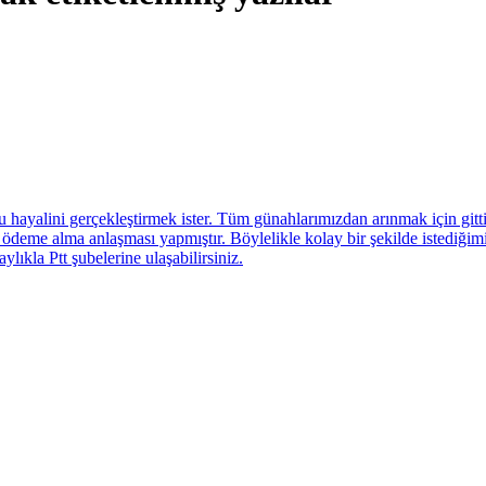
 bu hayalini gerçekleştirmek ister. Tüm günahlarımızdan arınmak için git
ödeme alma anlaşması yapmıştır. Böylelikle kolay bir şekilde istediğim
lıkla Ptt şubelerine ulaşabilirsiniz.