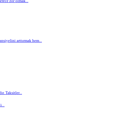
rece zor olmak...
siyelini arttırmak hem...
. Taksitler...
...