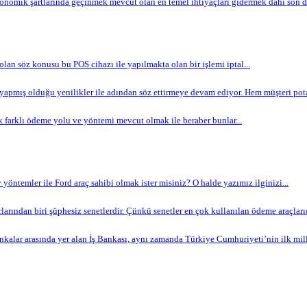
omik şartlarında geçinmek mevcut olan en temel ihtiyaçları gidermek dahi son de
 olan söz konusu bu POS cihazı ile yapılmakta olan bir işlemi iptal...
apmış olduğu yenilikler ile adından söz ettirmeye devam ediyor. Hem müşteri potan
 farklı ödeme yolu ve yöntemi mevcut olmak ile beraber bunlar...
yöntemler ile Ford araç sahibi olmak ister misiniz? O halde yazımız ilginizi...
arından biri şüphesiz senetlerdir. Çünkü senetler en çok kullanılan ödeme araçlarıdır
nkalar arasında yer alan İş Bankası, aynı zamanda Türkiye Cumhuriyeti’nin ilk milli