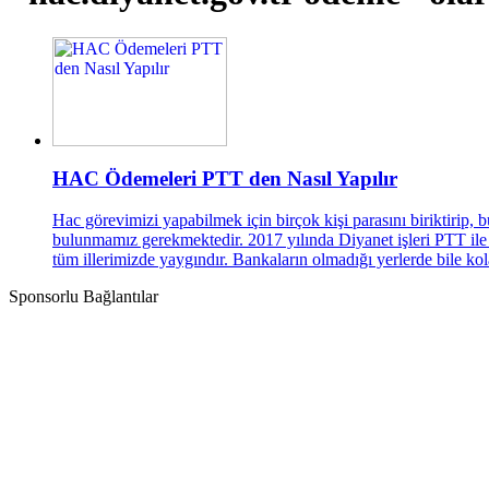
HAC Ödemeleri PTT den Nasıl Yapılır
Hac görevimizi yapabilmek için birçok kişi parasını biriktirip,
bulunmamız gerekmektedir. 2017 yılında Diyanet işleri PTT ile 
tüm illerimizde yaygındır. Bankaların olmadığı yerlerde bile kolay
Sponsorlu Bağlantılar