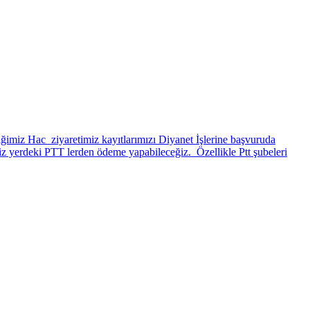
tiğimiz Hac ziyaretimiz kayıtlarımızı Diyanet İşlerine başvuruda
iz yerdeki PTT lerden ödeme yapabileceğiz. Özellikle Ptt şubeleri