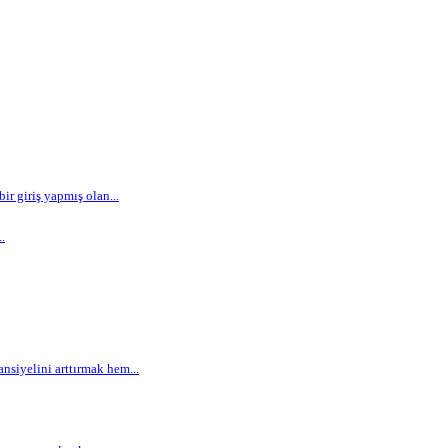
r giriş yapmış olan...
.
siyelini arttırmak hem...