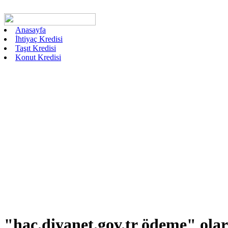
Anasayfa
İhtiyaç Kredisi
Taşıt Kredisi
Konut Kredisi
"hac.diyanet.gov.tr ödeme"
olar