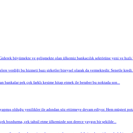
Giderek büyümekte ve gelişmekte olan ülkemiz bankacılık sektörüne yeni ve hızlı bi
lere verdiği bu hizmeti bazı şirketler bireysel olarak da vermektedir. Senetle kredi..
n bankalar pek çok farklı kesime hitap etmek ile beraber bu noktada son...
apmış olduğu yenilikler ile adından söz ettirmeye devam ediyor. Hem müşteri potan
ek bozdurma, çek tahsil etme ülkemizde son derece yaygın bir şekilde...