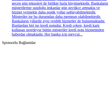
geçen gün teknoloji ile birlikte hızla büyümektedir. Bankaların
müşterilerine sunduğu imkanlar gün geçtikçe artmakta ve
hizmet vermekte daha pratik yollar sağlayabilmektedir.
Müşteriler ise bu durumdan daha memnun olabilmektedir.
Bankaların yıllardır aynı verdiği hizmetler de bulunmaktadır.
Bunlardan biri ise kredi notudur. Kredi çeken, kredi kartı
kullanan neredeyse bütün müşteriler kredi notu hizmetinden
haberdar olmaktadır. Her banka için mevcut...
Sponsorlu Bağlantılar