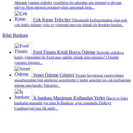
Akbank yapmış olduğu yenilikler ile adından söz ettirmeye devam
ediyor. Hem müşteri potansiyelini arttırmak hem...
Çek Kıran Tefeciler
Ülkemizde kullanılmakta olan pek
çok farklı ödeme yolu ve yöntemi mevcut olmak ile beraber bunlar...
Bilgi Bankası
Ford Finans Kredi Borcu Ödeme
Sizlerde oldukça
kolay yöntemler ile Ford araç sahibi olmak ister misiniz? O halde
yazımız ilginizi...
Senet Ödeme Günleri
Ticaret hayatının vazgeçilmez
unsurlarından biri şüphesiz senetlerdir. Çünkü senetler en çok kullanılan
ödeme araçlarıdır. Taksitler...
İş bankası Maxipuan Kullanılan Yerler
Öncü ve lider
bankalar arasında yer alan İş Bankası, aynı zamanda Türkiye
Cumhuriyeti’nin ilk milli...