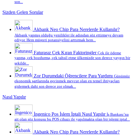
son...
Sizden Gelen Sorular
Akbank Neo Chip Para Nerelerde Kullanılır?
Akbank yapmış olduğu yenilikler ile adından söz ettirmeye devam
ediyor. Hem müşteri potansiyelini arttırmak hem...
Faturasız Çek Kıran Faktoringler
Çek ile ödeme
yapma, çek bozdurma, çek tahsil etme ülkemizde son derece yaygın bir
şekilde...
Zor Durumdaki Öğrencilere Para Yardımı
Günümüz
ekonomik şartlarında geçinmek mevcut olan en temel ihtiyaçları
gidermek dahi son derece zor olmak...
Nasıl Yapılır
İngenico Pos İşlem İptali Nasıl Yapılır
İş Bankası’na
ait olan söz konusu bu POS cihazı ile yapılmakta olan bir işlemi iptal...
Akbank Neo Chip Para Nerelerde Kullanılır?