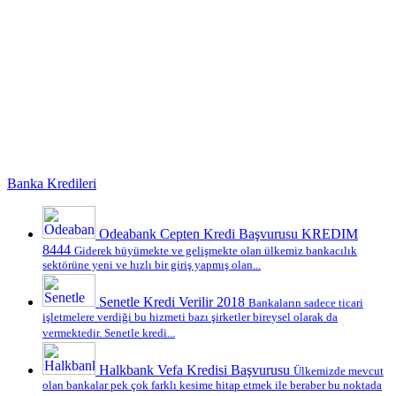
Banka Kredileri
Odeabank Cepten Kredi Başvurusu KREDIM
8444
Giderek büyümekte ve gelişmekte olan ülkemiz bankacılık
sektörüne yeni ve hızlı bir giriş yapmış olan...
Senetle Kredi Verilir 2018
Bankaların sadece ticari
işletmelere verdiği bu hizmeti bazı şirketler bireysel olarak da
vermektedir. Senetle kredi...
Halkbank Vefa Kredisi Başvurusu
Ülkemizde mevcut
olan bankalar pek çok farklı kesime hitap etmek ile beraber bu noktada