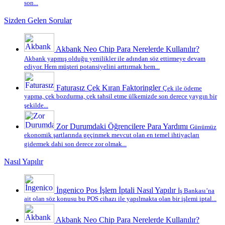
son...
Sizden Gelen Sorular
Akbank Neo Chip Para Nerelerde Kullanılır?
Akbank yapmış olduğu yenilikler ile adından söz ettirmeye devam
ediyor. Hem müşteri potansiyelini arttırmak hem...
Faturasız Çek Kıran Faktoringler
Çek ile ödeme
yapma, çek bozdurma, çek tahsil etme ülkemizde son derece yaygın bir
şekilde...
Zor Durumdaki Öğrencilere Para Yardımı
Günümüz
ekonomik şartlarında geçinmek mevcut olan en temel ihtiyaçları
gidermek dahi son derece zor olmak...
Nasıl Yapılır
İngenico Pos İşlem İptali Nasıl Yapılır
İş Bankası’na
ait olan söz konusu bu POS cihazı ile yapılmakta olan bir işlemi iptal...
Akbank Neo Chip Para Nerelerde Kullanılır?