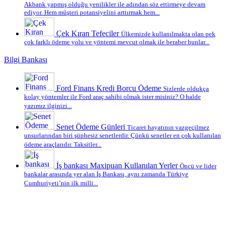
Akbank yapmış olduğu yenilikler ile adından söz ettirmeye devam
ediyor. Hem müşteri potansiyelini arttırmak hem...
Çek Kıran Tefeciler
Ülkemizde kullanılmakta olan pek
çok farklı ödeme yolu ve yöntemi mevcut olmak ile beraber bunlar...
Bilgi Bankası
Ford Finans Kredi Borcu Ödeme
Sizlerde oldukça
kolay yöntemler ile Ford araç sahibi olmak ister misiniz? O halde
yazımız ilginizi...
Senet Ödeme Günleri
Ticaret hayatının vazgeçilmez
unsurlarından biri şüphesiz senetlerdir. Çünkü senetler en çok kullanılan
ödeme araçlarıdır. Taksitler...
İş bankası Maxipuan Kullanılan Yerler
Öncü ve lider
bankalar arasında yer alan İş Bankası, aynı zamanda Türkiye
Cumhuriyeti’nin ilk milli...