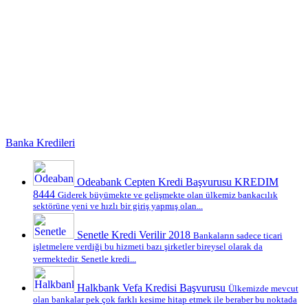
Banka Kredileri
Odeabank Cepten Kredi Başvurusu KREDIM
8444
Giderek büyümekte ve gelişmekte olan ülkemiz bankacılık
sektörüne yeni ve hızlı bir giriş yapmış olan...
Senetle Kredi Verilir 2018
Bankaların sadece ticari
işletmelere verdiği bu hizmeti bazı şirketler bireysel olarak da
vermektedir. Senetle kredi...
Halkbank Vefa Kredisi Başvurusu
Ülkemizde mevcut
olan bankalar pek çok farklı kesime hitap etmek ile beraber bu noktada