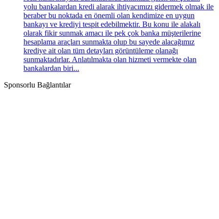
yolu bankalardan kredi alarak ihtiyacımızı gidermek olmak ile
beraber bu noktada en önemli olan kendimize en uygun
bankayı ve krediyi tespit edebilmektir. Bu konu ile alakalı
olarak fikir sunmak amacı ile pek çok banka müşterilerine
hesaplama araçları sunmakta olup bu sayede alacağımız
krediye ait olan tüm detayları görüntüleme olanağı
sunmaktadırlar. Anlatılmakta olan hizmeti vermekte olan
bankalardan biri...
Sponsorlu Bağlantılar