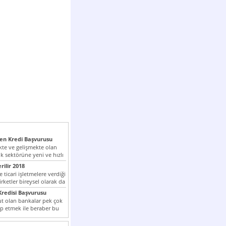
n Kredi Başvurusu
te ve gelişmekte olan
k sektörüne yeni ve hızlı
lan...
rilir 2018
 ticari işletmelere verdiği
irketler bireysel olarak da
tle kredi...
redisi Başvurusu
t olan bankalar pek çok
ap etmek ile beraber bu