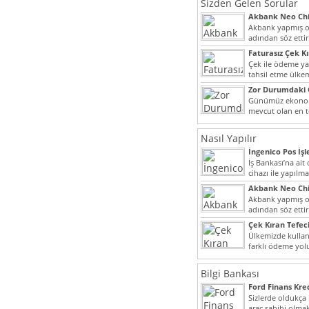
Sizden Gelen Sorular
Akbank Neo Chi
Kullanılır?
Akbank yapmış ol
adından söz ett
müşteri potansiye
Faturasız Çek K
Çek ile ödeme y
tahsil etme ülke
bir şekilde...
Zor Durumdaki 
Yardımı
Günümüz ekonomi
mevcut olan en t
dahi son derece 
Nasıl Yapılır
İngenico Pos İşl
İş Bankası’na ai
cihazı ile yapılma
Akbank Neo Chi
Kullanılır?
Akbank yapmış ol
adından söz ett
müşteri potansiye
Çek Kıran Tefeci
Ülkemizde kullan
farklı ödeme yo
olmak ile beraber
Bilgi Bankası
Ford Finans Kr
Sizlerde oldukça
araç sahibi olmak