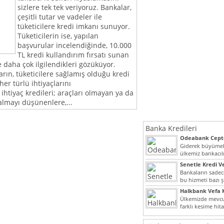
sizlere tek tek veriyoruz. Bankalar,
çeşitli tutar ve vadeler ile
tüketicilere kredi imkanı sunuyor.
Tüketicilerin ise, yapılan
başvurular incelendiğinde, 10.000
TL kredi kullandırım fırsatı sunan
le daha çok ilgilendikleri gözüküyor.
rın, tüketicilere sağlamış olduğu kredi
her türlü ihtiyaçlarını
 ihtiyaç kredileri; araçları olmayan ya da
 almayı düşünenlere,...
Banka Kredileri
Odeabank Cepte
KREDIM 8444
Giderek büyümek
ülkemiz bankacılı
bir giriş yapmış o
Senetle Kredi Ve
Bankaların sadece
bu hizmeti bazı ş
vermektedir. Sene
Halkbank Vefa K
Ülkemizde mevcu
farklı kesime hit
noktada son...