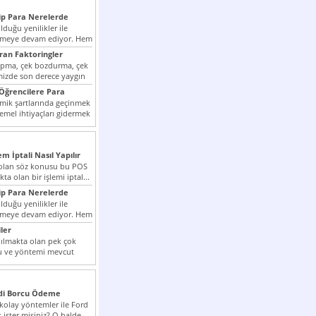
p Para Nerelerde
duğu yenilikler ile
irmeye devam ediyor. Hem
lini arttırmak hem...
ıran Faktoringler
apma, çek bozdurma, çek
mizde son derece yaygın
Öğrencilere Para
k şartlarında geçinmek
emel ihtiyaçları gidermek
zor olmak...
em İptali Nasıl Yapılır
t olan söz konusu bu POS
kta olan bir işlemi iptal...
p Para Nerelerde
duğu yenilikler ile
irmeye devam ediyor. Hem
lini arttırmak hem...
ler
ılmakta olan pek çok
lu ve yöntemi mevcut
 bunlar...
edi Borcu Ödeme
 kolay yöntemler ile Ford
 ister misiniz? O halde