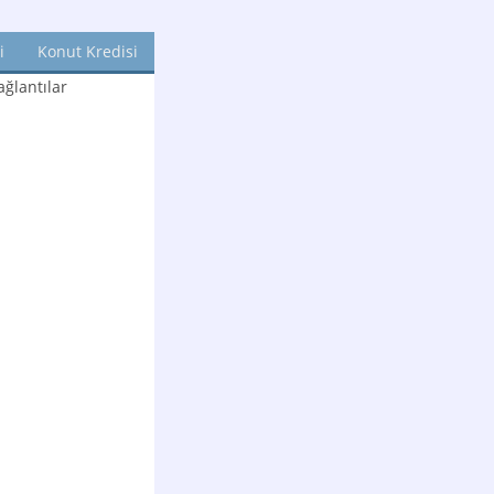
i
Konut Kredisi
ğlantılar