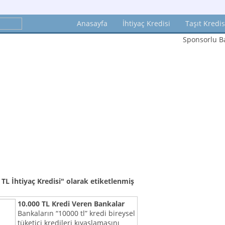
Anasayfa
İhtiyaç Kredisi
Taşıt Kredis
Sponsorlu Ba
TL İhtiyaç Kredisi"
olarak etiketlenmiş
10.000 TL Kredi Veren Bankalar
Bankaların “10000 tl” kredi bireysel
tüketici kredileri kıyaslamasını