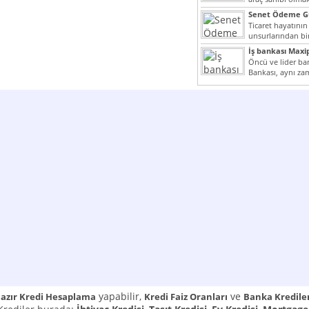
yazımız ilginizi...
Senet Ödeme Gü
Ticaret hayatının
unsurlarından bir
Çünkü senetler e
İş bankası Maxi
araçlarıdır. Taksitl
Öncü ve lider ban
Bankası, aynı za
Cumhuriyeti’nin il
yapabilir,
ve
azır Kredi Hesaplama
Kredi Faiz Oranları
Banka Kredile