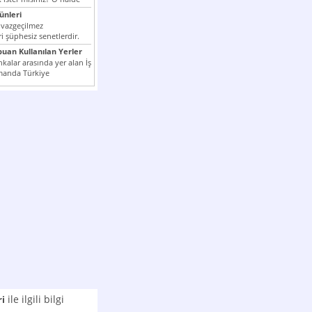
nleri
 vazgeçilmez
i şüphesiz senetlerdir.
n çok kullanılan ödeme
puan Kullanılan Yerler
er...
kalar arasında yer alan İş
manda Türkiye
k milli...
ile ilgili bilgi
ri