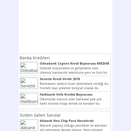
Banka Kredileri
Odeabank Cepten Kredi Başvurusu KREDIM
8444
Giderek büyümekte ve gelişmekte olan
ülkemiz bankacılık sektörüne yeni ve hızlı bir
giriş yapmış olan...
Senetle Kredi Verilir 2018
Bankaların sadece ticari işletmelere verdiği bu
hizmeti bazı şirketler bireysel olarak da
vermektedir. Senetle kredi...
Halkbank Vefa Kredisi Başvurusu
Ülkemizde mevcut olan bankalar pek çok
farklı kesime hitap etmek ile beraber bu
noktada son...
Sizden Gelen Sorular
Akbank Neo Chip Para Nerelerde
Kullanılır?
Akbank yapmış olduğu yenilikler ile adından
söz ettirmeye devam ediyor. Hem müşteri