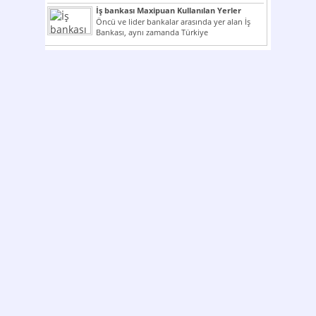
çok kullanılan ödeme araçlarıdır. Taksitler...
İş bankası Maxipuan Kullanılan Yerler
Öncü ve lider bankalar arasında yer alan İş
Bankası, aynı zamanda Türkiye
Cumhuriyeti’nin ilk milli...