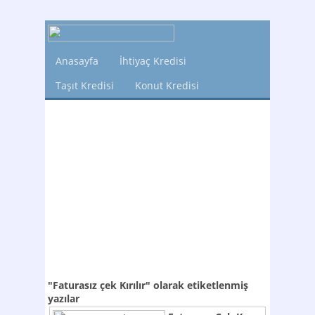
Anasayfa
İhtiyaç Kredisi
Taşıt Kredisi
Konut Kredisi
"Faturasız çek Kırılır"
olarak etiketlenmiş
yazılar