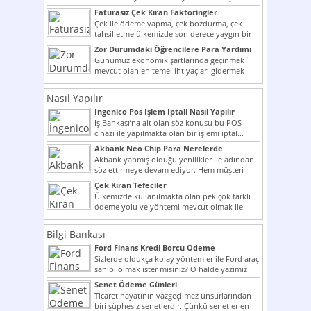
potansiyelini arttırmak hem...
Faturasız Çek Kıran Faktoringler
Çek ile ödeme yapma, çek bozdurma, çek
tahsil etme ülkemizde son derece yaygın bir
şekilde...
Zor Durumdaki Öğrencilere Para Yardımı
Günümüz ekonomik şartlarında geçinmek
mevcut olan en temel ihtiyaçları gidermek
dahi son derece zor olmak...
Nasıl Yapılır
İngenico Pos İşlem İptali Nasıl Yapılır
İş Bankası’na ait olan söz konusu bu POS
cihazı ile yapılmakta olan bir işlemi iptal...
Akbank Neo Chip Para Nerelerde
Kullanılır?
Akbank yapmış olduğu yenilikler ile adından
söz ettirmeye devam ediyor. Hem müşteri
potansiyelini arttırmak hem...
Çek Kıran Tefeciler
Ülkemizde kullanılmakta olan pek çok farklı
ödeme yolu ve yöntemi mevcut olmak ile
beraber bunlar...
Bilgi Bankası
Ford Finans Kredi Borcu Ödeme
Sizlerde oldukça kolay yöntemler ile Ford araç
sahibi olmak ister misiniz? O halde yazımız
ilginizi...
Senet Ödeme Günleri
Ticaret hayatının vazgeçilmez unsurlarından
biri şüphesiz senetlerdir. Çünkü senetler en