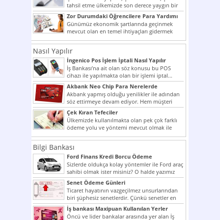
tahsil etme ülkemizde son derece yaygın bir
şekilde...
Zor Durumdaki Öğrencilere Para Yardımı
Günümüz ekonomik şartlarında geçinmek
mevcut olan en temel ihtiyaçları gidermek
dahi son derece zor olmak...
Nasıl Yapılır
İngenico Pos İşlem İptali Nasıl Yapılır
İş Bankası’na ait olan söz konusu bu POS
cihazı ile yapılmakta olan bir işlemi iptal...
Akbank Neo Chip Para Nerelerde
Kullanılır?
Akbank yapmış olduğu yenilikler ile adından
söz ettirmeye devam ediyor. Hem müşteri
potansiyelini arttırmak hem...
Çek Kıran Tefeciler
Ülkemizde kullanılmakta olan pek çok farklı
ödeme yolu ve yöntemi mevcut olmak ile
beraber bunlar...
Bilgi Bankası
Ford Finans Kredi Borcu Ödeme
Sizlerde oldukça kolay yöntemler ile Ford araç
sahibi olmak ister misiniz? O halde yazımız
ilginizi...
Senet Ödeme Günleri
Ticaret hayatının vazgeçilmez unsurlarından
biri şüphesiz senetlerdir. Çünkü senetler en
çok kullanılan ödeme araçlarıdır. Taksitler...
İş bankası Maxipuan Kullanılan Yerler
Öncü ve lider bankalar arasında yer alan İş