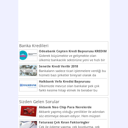
Banka Kredileri
Odeabank Cepten Kredi Başvurusu KREDIM
8444
Giderek büyümekte ve gelişmekte olan
ülkemiz bankacılık sektörüne yeni ve hızlı bir
giriş yapmış olan...
Senetle Kredi Verilir 2018
Bankaların sadece ticari işletmelere verdiği bu
hizmeti bazı şirketler bireysel olarak da
vermektedir. Senetle kredi...
Halkbank Vefa Kredisi Başvurusu
Ülkemizde mevcut olan bankalar pek çok
farklı kesime hitap etmek ile beraber bu
noktada son...
Sizden Gelen Sorular
Akbank Neo Chip Para Nerelerde
Kullanılır?
Akbank yapmış olduğu yenilikler ile adından
söz ettirmeye devam ediyor. Hem müşteri
potansiyelini arttırmak hem...
Faturasız Çek Kıran Faktoringler
Çek ile ödeme yapma, çek bozdurma, çek