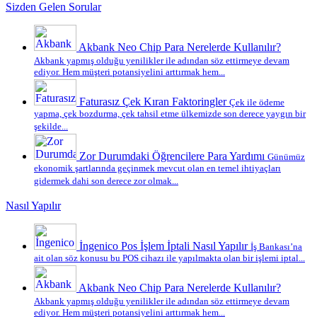
Sizden Gelen Sorular
Akbank Neo Chip Para Nerelerde Kullanılır?
Akbank yapmış olduğu yenilikler ile adından söz ettirmeye devam
ediyor. Hem müşteri potansiyelini arttırmak hem...
Faturasız Çek Kıran Faktoringler
Çek ile ödeme
yapma, çek bozdurma, çek tahsil etme ülkemizde son derece yaygın bir
şekilde...
Zor Durumdaki Öğrencilere Para Yardımı
Günümüz
ekonomik şartlarında geçinmek mevcut olan en temel ihtiyaçları
gidermek dahi son derece zor olmak...
Nasıl Yapılır
İngenico Pos İşlem İptali Nasıl Yapılır
İş Bankası’na
ait olan söz konusu bu POS cihazı ile yapılmakta olan bir işlemi iptal...
Akbank Neo Chip Para Nerelerde Kullanılır?
Akbank yapmış olduğu yenilikler ile adından söz ettirmeye devam
ediyor. Hem müşteri potansiyelini arttırmak hem...