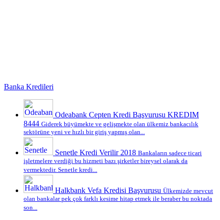
Banka Kredileri
Odeabank Cepten Kredi Başvurusu KREDIM
8444
Giderek büyümekte ve gelişmekte olan ülkemiz bankacılık
sektörüne yeni ve hızlı bir giriş yapmış olan...
Senetle Kredi Verilir 2018
Bankaların sadece ticari
işletmelere verdiği bu hizmeti bazı şirketler bireysel olarak da
vermektedir. Senetle kredi...
Halkbank Vefa Kredisi Başvurusu
Ülkemizde mevcut
olan bankalar pek çok farklı kesime hitap etmek ile beraber bu noktada
son...