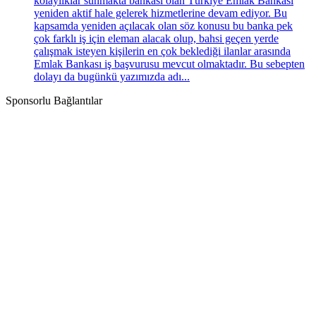
kolaylıklar sunmakta bankası olan Türkiye Emlak Bankası
yeniden aktif hale gelerek hizmetlerine devam ediyor. Bu
kapsamda yeniden açılacak olan söz konusu bu banka pek
çok farklı iş için eleman alacak olup, bahsi geçen yerde
çalışmak isteyen kişilerin en çok beklediği ilanlar arasında
Emlak Bankası iş başvurusu mevcut olmaktadır. Bu sebepten
dolayı da bugünkü yazımızda adı...
Sponsorlu Bağlantılar