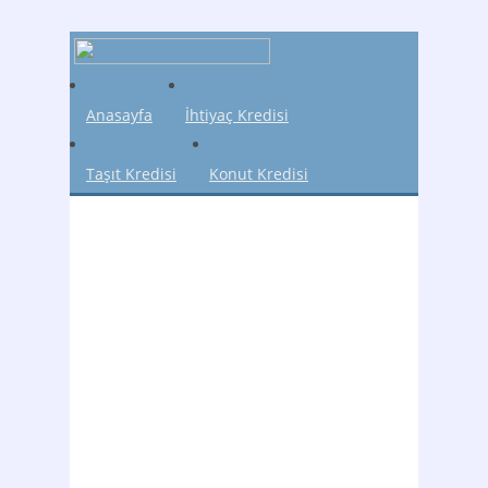
Anasayfa
İhtiyaç Kredisi
Taşıt Kredisi
Konut Kredisi