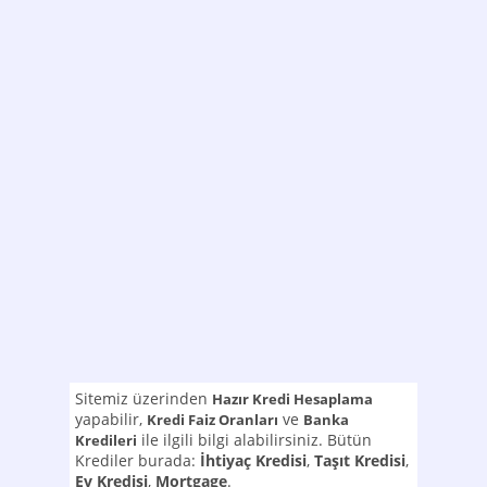
Sitemiz üzerinden
Hazır Kredi Hesaplama
yapabilir,
ve
Kredi Faiz Oranları
Banka
ile ilgili bilgi alabilirsiniz. Bütün
Kredileri
Krediler burada:
İhtiyaç Kredisi
,
Taşıt Kredisi
,
Ev Kredisi
,
Mortgage
.