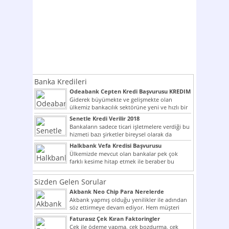
Banka Kredileri
Odeabank Cepten Kredi Başvurusu KREDIM
8444
Giderek büyümekte ve gelişmekte olan
ülkemiz bankacılık sektörüne yeni ve hızlı bir
giriş yapmış olan...
Senetle Kredi Verilir 2018
Bankaların sadece ticari işletmelere verdiği bu
hizmeti bazı şirketler bireysel olarak da
vermektedir. Senetle kredi...
Halkbank Vefa Kredisi Başvurusu
Ülkemizde mevcut olan bankalar pek çok
farklı kesime hitap etmek ile beraber bu
noktada son...
Sizden Gelen Sorular
Akbank Neo Chip Para Nerelerde
Kullanılır?
Akbank yapmış olduğu yenilikler ile adından
söz ettirmeye devam ediyor. Hem müşteri
potansiyelini arttırmak hem...
Faturasız Çek Kıran Faktoringler
Çek ile ödeme yapma, çek bozdurma, çek