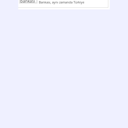
Bankası, aynı zamanda Türkiye
Cumhuriyeti’nin ilk milli...