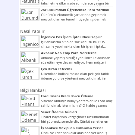
tahsil etme ülkemizde son derece yaygın bir
şekilde...
Zor Durumdaki Öğrencilere Para Yardımı
Günümüz ekonomik şartlarında geçinmek
mevcut olan en temel ihtiyaçları gidermek
dahi son derece zor olmak...
Nasıl Yapılır
İngenico Pos İşlem İptali Nasıl Yapılır
İş Bankası’na ait olan söz konusu bu POS
cihazı ile yapılmakta olan bir işlemi iptal...
Akbank Neo Chip Para Nerelerde
Kullanılır?
Akbank yapmış olduğu yenilikler ile adından
söz ettirmeye devam ediyor. Hem müşteri
potansiyelini arttırmak hem...
Çek Kıran Tefeciler
Ülkemizde kullanılmakta olan pek çok farklı
ödeme yolu ve yöntemi mevcut olmak ile
beraber bunlar...
Bilgi Bankası
Ford Finans Kredi Borcu Ödeme
Sizlerde oldukça kolay yöntemler ile Ford araç
sahibi olmak ister misiniz? O halde yazımız
ilginizi...
Senet Ödeme Günleri
Ticaret hayatının vazgeçilmez unsurlarından
biri şüphesiz senetlerdir. Çünkü senetler en
çok kullanılan ödeme araçlarıdır. Taksitler...
İş bankası Maxipuan Kullanılan Yerler
Öncü ve lider bankalar arasında yer alan İş