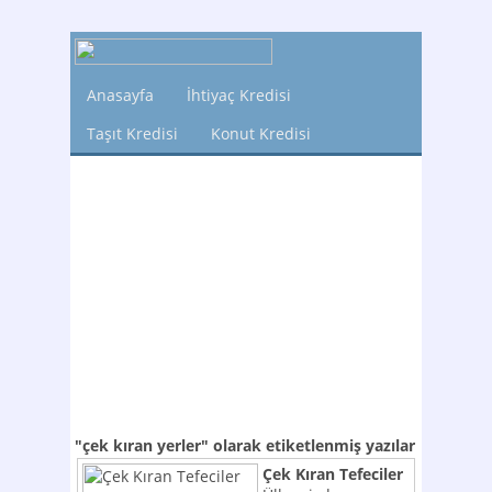
Anasayfa
İhtiyaç Kredisi
Taşıt Kredisi
Konut Kredisi
"çek kıran yerler"
olarak etiketlenmiş yazılar
Çek Kıran Tefeciler