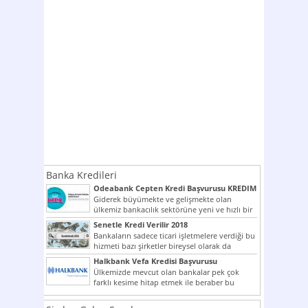
Banka Kredileri
Odeabank Cepten Kredi Başvurusu KREDIM
8444
Giderek büyümekte ve gelişmekte olan
ülkemiz bankacılık sektörüne yeni ve hızlı bir
giriş yapmış olan...
Senetle Kredi Verilir 2018
Bankaların sadece ticari işletmelere verdiği bu
hizmeti bazı şirketler bireysel olarak da
vermektedir. Senetle kredi...
Halkbank Vefa Kredisi Başvurusu
Ülkemizde mevcut olan bankalar pek çok
farklı kesime hitap etmek ile beraber bu
noktada son...