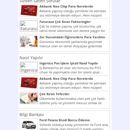
Sizden Gelen Sorular
Akbank Neo Chip Para Nerelerde
Kullanılır?
Akbank yapmış olduğu yenilikler ile adından
söz ettirmeye devam ediyor. Hem müşteri
potansiyelini arttırmak hem...
Faturasız Çek Kıran Faktoringler
Çek ile ödeme yapma, çek bozdurma, çek
tahsil etme ülkemizde son derece yaygın bir
şekilde...
Zor Durumdaki Öğrencilere Para Yardımı
Günümüz ekonomik şartlarında geçinmek
mevcut olan en temel ihtiyaçları gidermek
dahi son derece zor olmak...
Nasıl Yapılır
İngenico Pos İşlem İptali Nasıl Yapılır
İş Bankası’na ait olan söz konusu bu POS
cihazı ile yapılmakta olan bir işlemi iptal...
Akbank Neo Chip Para Nerelerde
Kullanılır?
Akbank yapmış olduğu yenilikler ile adından
söz ettirmeye devam ediyor. Hem müşteri
potansiyelini arttırmak hem...
Çek Kıran Tefeciler
Ülkemizde kullanılmakta olan pek çok farklı
ödeme yolu ve yöntemi mevcut olmak ile
beraber bunlar...
Bilgi Bankası
Ford Finans Kredi Borcu Ödeme
Sizlerde oldukça kolay yöntemler ile Ford araç
sahibi olmak ister misiniz? O halde yazımız