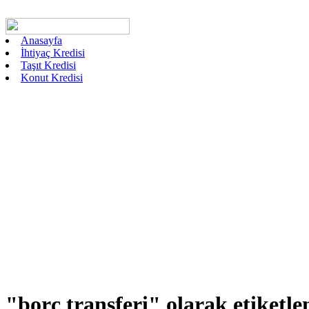
Anasayfa
İhtiyaç Kredisi
Taşıt Kredisi
Konut Kredisi
"borç transferi"
olarak etiketle