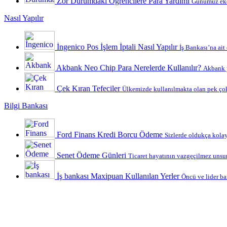
Zor Durumdaki Öğrencilere Para Yardımı
Günümüz ekon
Nasıl Yapılır
İngenico Pos İşlem İptali Nasıl Yapılır
İş Bankası’na ait
Akbank Neo Chip Para Nerelerde Kullanılır?
Akbank y
Çek Kıran Tefeciler
Ülkemizde kullanılmakta olan pek çok
Bilgi Bankası
Ford Finans Kredi Borcu Ödeme
Sizlerde oldukça kolay 
Senet Ödeme Günleri
Ticaret hayatının vazgeçilmez unsurl
İş bankası Maxipuan Kullanılan Yerler
Öncü ve lider ba