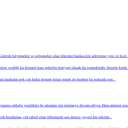
Giderek büyümekte ve gelişmekte olan ülkemiz bankacılık sektörüne yeni ve hızlı bi
lere verdiği bu hizmeti bazı şirketler bireysel olarak da vermektedir. Senetle kredi..
n bankalar pek çok farklı kesime hitap etmek ile beraber bu noktada son...
apmış olduğu yenilikler ile adından söz ettirmeye devam ediyor. Hem müşteri potan
ek bozdurma, çek tahsil etme ülkemizde son derece yaygın bir şekilde...