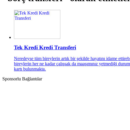
Tek Kredi Kredi Transferi
Neredeyse tüm bireylerin artık bir şekilde hayatını idame ettir
bireylerin her ne kadar çalışsak da maaşımınız yetmediği durumla
kartı bulunmakta.
Sponsorlu Bağlantılar