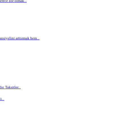
rece zor olmak...
siyelini arttırmak hem...
. Taksitler...
...