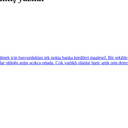
ebilmek için başvurdukları tek nokta banka kredileri maalesef. Bir şeki
r olduğu anlar açıkça ortada. Çok varlıklı olanlar hariç artık orta dere