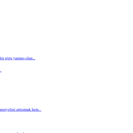
r giriş yapmış olan...
.
siyelini arttırmak hem...