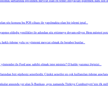
omik şartlarında geçinmek mevcut olan en temel ihtiyaçları gidermek dahi son de
 olan söz konusu bu POS cihazı ile yapılmakta olan bir işlemi iptal...
apmış olduğu yenilikler ile adından söz ettirmeye devam ediyor. Hem müşteri potan
 farklı ödeme yolu ve yöntemi mevcut olmak ile beraber bunlar...
yöntemler ile Ford araç sahibi olmak ister misiniz? O halde yazımız ilginizi...
arından biri şüphesiz senetlerdir. Çünkü senetler en çok kullanılan ödeme araçlarıdır
nkalar arasında yer alan İş Bankası, aynı zamanda Türkiye Cumhuriyeti’nin ilk milli