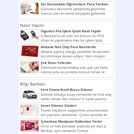
şekilde...
Zor Durumdaki Öğrencilere Para Yardımı
Günümüz ekonomik şartlarında geçinmek
mevcut olan en temel ihtiyaçları gidermek
dahi son derece zor olmak...
Nasıl Yapılır
İngenico Pos İşlem İptali Nasıl Yapılır
İş Bankası’na ait olan söz konusu bu POS
cihazı ile yapılmakta olan bir işlemi iptal...
Akbank Neo Chip Para Nerelerde
Kullanılır?
Akbank yapmış olduğu yenilikler ile adından
söz ettirmeye devam ediyor. Hem müşteri
potansiyelini arttırmak hem...
Çek Kıran Tefeciler
Ülkemizde kullanılmakta olan pek çok farklı
ödeme yolu ve yöntemi mevcut olmak ile
beraber bunlar...
Bilgi Bankası
Ford Finans Kredi Borcu Ödeme
Sizlerde oldukça kolay yöntemler ile Ford araç
sahibi olmak ister misiniz? O halde yazımız
ilginizi...
Senet Ödeme Günleri
Ticaret hayatının vazgeçilmez unsurlarından
biri şüphesiz senetlerdir. Çünkü senetler en
çok kullanılan ödeme araçlarıdır. Taksitler...
İş bankası Maxipuan Kullanılan Yerler
Öncü ve lider bankalar arasında yer alan İş
Bankası, aynı zamanda Türkiye