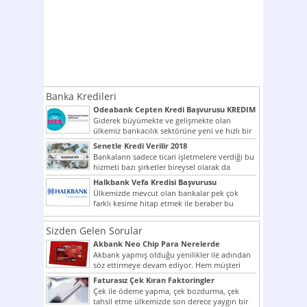
Banka Kredileri
Odeabank Cepten Kredi Başvurusu KREDIM
8444
Giderek büyümekte ve gelişmekte olan
ülkemiz bankacılık sektörüne yeni ve hızlı bir
giriş yapmış olan...
Senetle Kredi Verilir 2018
Bankaların sadece ticari işletmelere verdiği bu
hizmeti bazı şirketler bireysel olarak da
vermektedir. Senetle kredi...
Halkbank Vefa Kredisi Başvurusu
Ülkemizde mevcut olan bankalar pek çok
farklı kesime hitap etmek ile beraber bu
noktada son...
Sizden Gelen Sorular
Akbank Neo Chip Para Nerelerde
Kullanılır?
Akbank yapmış olduğu yenilikler ile adından
söz ettirmeye devam ediyor. Hem müşteri
potansiyelini arttırmak hem...
Faturasız Çek Kıran Faktoringler
Çek ile ödeme yapma, çek bozdurma, çek
tahsil etme ülkemizde son derece yaygın bir