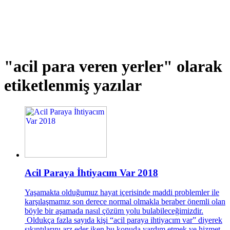
"acil para veren yerler"
olarak
etiketlenmiş yazılar
Acil Paraya İhtiyacım Var 2018
Yaşamakta olduğumuz hayat içerisinde maddi problemler ile
karşılaşmamız son derece normal olmakla beraber önemli olan
böyle bir aşamada nasıl çözüm yolu bulabileceğimizdir.
Oldukça fazla sayıda kişi “acil paraya ihtiyacım var” diyerek
sıkıntılarını arz eder iken bu konuda yardım etmek ve hizmet