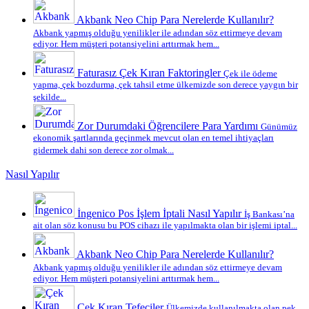
Akbank Neo Chip Para Nerelerde Kullanılır?
Akbank yapmış olduğu yenilikler ile adından söz ettirmeye devam
ediyor. Hem müşteri potansiyelini arttırmak hem...
Faturasız Çek Kıran Faktoringler
Çek ile ödeme
yapma, çek bozdurma, çek tahsil etme ülkemizde son derece yaygın bir
şekilde...
Zor Durumdaki Öğrencilere Para Yardımı
Günümüz
ekonomik şartlarında geçinmek mevcut olan en temel ihtiyaçları
gidermek dahi son derece zor olmak...
Nasıl Yapılır
İngenico Pos İşlem İptali Nasıl Yapılır
İş Bankası’na
ait olan söz konusu bu POS cihazı ile yapılmakta olan bir işlemi iptal...
Akbank Neo Chip Para Nerelerde Kullanılır?
Akbank yapmış olduğu yenilikler ile adından söz ettirmeye devam
ediyor. Hem müşteri potansiyelini arttırmak hem...
Çek Kıran Tefeciler
Ülkemizde kullanılmakta olan pek