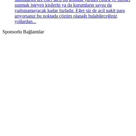
sunmak isteyen kişilerin ya da kurumların sayısı da
yadsınamayacak kadar fazladır. Eğer siz de acil nakit para
arıyorsanız bu noktada çözüm olanağı bulabileceğiniz
yollardan...
Sponsorlu Bağlantılar