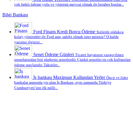
çok farklı ödeme yolu ve yöntemi mevcut olmak ile beraber bunlar...
Bilgi Bankası
Ford Finans Kredi Borcu Ödeme
Sizlerde oldukça
kolay yöntemler ile Ford araç sahibi olmak ister misiniz? O halde
yazımız ilginizi...
Senet Ödeme Günleri
Ticaret hayatının vazgeçilmez
unsurlarından biri şüphesiz senetlerdir. Çünkü senetler en çok kullanılan
ödeme araçlarıdır. Taksitler...
İş bankası Maxipuan Kullanılan Yerler
Öncü ve lider
bankalar arasında yer alan İş Bankası, aynı zamanda Türkiye
Cumhuriyeti’nin ilk milli...