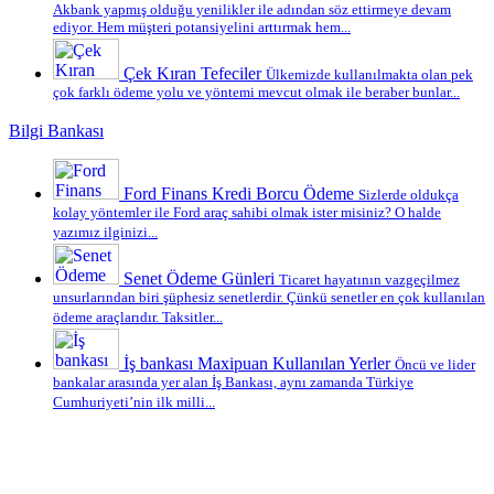
Akbank yapmış olduğu yenilikler ile adından söz ettirmeye devam
ediyor. Hem müşteri potansiyelini arttırmak hem...
Çek Kıran Tefeciler
Ülkemizde kullanılmakta olan pek
çok farklı ödeme yolu ve yöntemi mevcut olmak ile beraber bunlar...
Bilgi Bankası
Ford Finans Kredi Borcu Ödeme
Sizlerde oldukça
kolay yöntemler ile Ford araç sahibi olmak ister misiniz? O halde
yazımız ilginizi...
Senet Ödeme Günleri
Ticaret hayatının vazgeçilmez
unsurlarından biri şüphesiz senetlerdir. Çünkü senetler en çok kullanılan
ödeme araçlarıdır. Taksitler...
İş bankası Maxipuan Kullanılan Yerler
Öncü ve lider
bankalar arasında yer alan İş Bankası, aynı zamanda Türkiye
Cumhuriyeti’nin ilk milli...