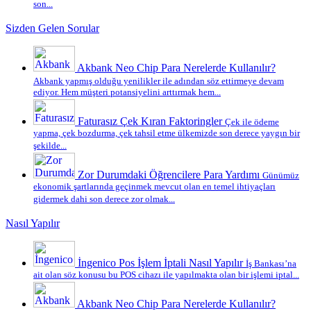
son...
Sizden Gelen Sorular
Akbank Neo Chip Para Nerelerde Kullanılır?
Akbank yapmış olduğu yenilikler ile adından söz ettirmeye devam
ediyor. Hem müşteri potansiyelini arttırmak hem...
Faturasız Çek Kıran Faktoringler
Çek ile ödeme
yapma, çek bozdurma, çek tahsil etme ülkemizde son derece yaygın bir
şekilde...
Zor Durumdaki Öğrencilere Para Yardımı
Günümüz
ekonomik şartlarında geçinmek mevcut olan en temel ihtiyaçları
gidermek dahi son derece zor olmak...
Nasıl Yapılır
İngenico Pos İşlem İptali Nasıl Yapılır
İş Bankası’na
ait olan söz konusu bu POS cihazı ile yapılmakta olan bir işlemi iptal...
Akbank Neo Chip Para Nerelerde Kullanılır?