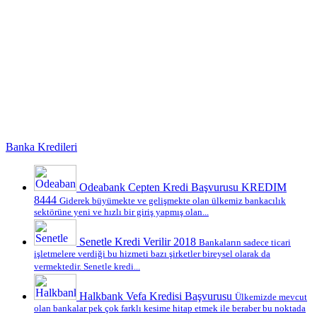
Banka Kredileri
Odeabank Cepten Kredi Başvurusu KREDIM
8444
Giderek büyümekte ve gelişmekte olan ülkemiz bankacılık
sektörüne yeni ve hızlı bir giriş yapmış olan...
Senetle Kredi Verilir 2018
Bankaların sadece ticari
işletmelere verdiği bu hizmeti bazı şirketler bireysel olarak da
vermektedir. Senetle kredi...
Halkbank Vefa Kredisi Başvurusu
Ülkemizde mevcut
olan bankalar pek çok farklı kesime hitap etmek ile beraber bu noktada