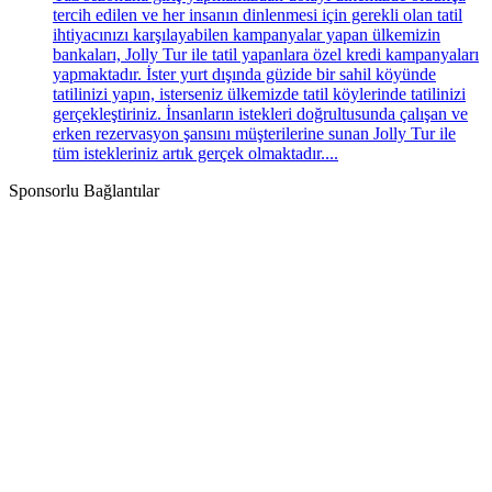
tercih edilen ve her insanın dinlenmesi için gerekli olan tatil
ihtiyacınızı karşılayabilen kampanyalar yapan ülkemizin
bankaları, Jolly Tur ile tatil yapanlara özel kredi kampanyaları
yapmaktadır. İster yurt dışında güzide bir sahil köyünde
tatilinizi yapın, isterseniz ülkemizde tatil köylerinde tatilinizi
gerçekleştiriniz. İnsanların istekleri doğrultusunda çalışan ve
erken rezervasyon şansını müşterilerine sunan Jolly Tur ile
tüm istekleriniz artık gerçek olmaktadır....
Sponsorlu Bağlantılar