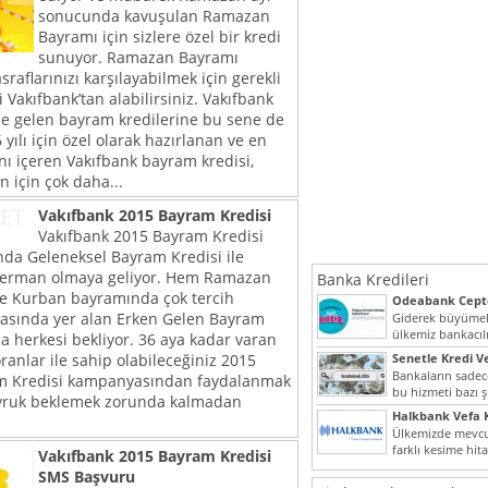
sonucunda kavuşulan Ramazan
Bayramı için sizlere özel bir kredi
sunuyor. Ramazan Bayramı
raflarınızı karşılayabilmek için gerekli
 Vakıfbank’tan alabilirsiniz. Vakıfbank
ale gelen bayram kredilerine bu sene de
yılı için özel olarak hazırlanan ve en
nı içeren Vakıfbank bayram kredisi,
in için çok daha...
Vakıfbank 2015 Bayram Kredisi
Vakıfbank 2015 Bayram Kredisi
nda Geleneksel Bayram Kredisi ile
derman olmaya geliyor. Hem Ramazan
Banka Kredileri
 Kurban bayramında çok tercih
Odeabank Cepte
KREDIM 8444
arasında yer alan Erken Gelen Bayram
Giderek büyümek
ülkemiz bankacılı
da herkesi bekliyor. 36 aya kadar varan
bir giriş yapmış o
anlar ile sahip olabileceğiniz 2015
Senetle Kredi Ve
Bankaların sadece
m Kredisi kampanyasından faydalanmak
bu hizmeti bazı ş
uyruk beklemek zorunda kalmadan
vermektedir. Sene
Halkbank Vefa K
Ülkemizde mevcu
farklı kesime hit
Vakıfbank 2015 Bayram Kredisi
noktada son...
SMS Başvuru