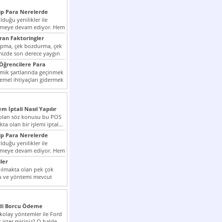
p Para Nerelerde
duğu yenilikler ile
irmeye devam ediyor. Hem
lini arttırmak hem...
ıran Faktoringler
apma, çek bozdurma, çek
mizde son derece yaygın
Öğrencilere Para
k şartlarında geçinmek
emel ihtiyaçları gidermek
zor olmak...
em İptali Nasıl Yapılır
t olan söz konusu bu POS
kta olan bir işlemi iptal...
p Para Nerelerde
duğu yenilikler ile
irmeye devam ediyor. Hem
lini arttırmak hem...
ler
ılmakta olan pek çok
lu ve yöntemi mevcut
 bunlar...
edi Borcu Ödeme
 kolay yöntemler ile Ford
 ister misiniz? O halde