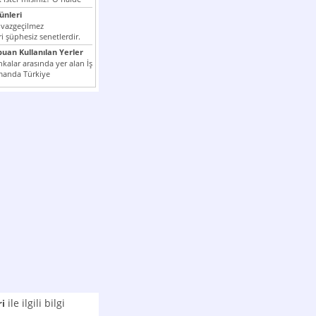
nleri
 vazgeçilmez
i şüphesiz senetlerdir.
n çok kullanılan ödeme
puan Kullanılan Yerler
er...
kalar arasında yer alan İş
manda Türkiye
k milli...
ile ilgili bilgi
ri