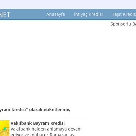
Anasayfa
İhtiyaç Kredisi
Taşıt Kredis
Sponsorlu Ba
yram kredisi"
olarak etiketlenmiş
Vakıfbank Bayram Kredisi
Vakıfbank halden anlamaya devam
ediyor ve mübarek Ramazan ayı