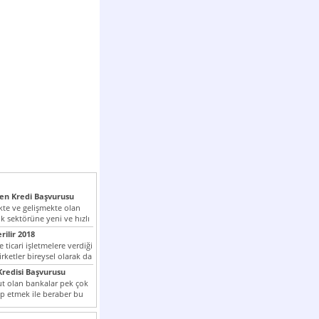
n Kredi Başvurusu
te ve gelişmekte olan
k sektörüne yeni ve hızlı
lan...
rilir 2018
 ticari işletmelere verdiği
irketler bireysel olarak da
tle kredi...
redisi Başvurusu
t olan bankalar pek çok
ap etmek ile beraber bu