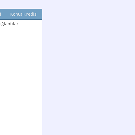
i
Konut Kredisi
ğlantılar