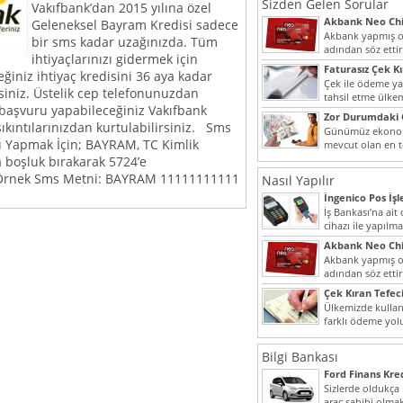
Sizden Gelen Sorular
Vakıfbank’dan 2015 yılına özel
Akbank Neo Chi
Geleneksel Bayram Kredisi sadece
Kullanılır?
Akbank yapmış ol
bir sms kadar uzağınızda. Tüm
adından söz ett
ihtiyaçlarınızı gidermek için
müşteri potansiye
Faturasız Çek K
eğiniz ihtiyaç kredisini 36 aya kadar
Çek ile ödeme y
irsiniz. Üstelik cep telefonunuzdan
tahsil etme ülke
 başvuru yapabileceğiniz Vakıfbank
bir şekilde...
Zor Durumdaki 
sıkıntılarınızdan kurtulabilirsiniz. Sms
Yardımı
Günümüz ekonomi
u Yapmak İçin; BAYRAM, TC Kimlik
mevcut olan en t
dahi son derece 
 boşluk bırakarak 5724’e
. Örnek Sms Metni: BAYRAM 11111111111
Nasıl Yapılır
İngenico Pos İşl
İş Bankası’na ai
cihazı ile yapılma
Akbank Neo Chi
Kullanılır?
Akbank yapmış ol
adından söz ett
müşteri potansiye
Çek Kıran Tefeci
Ülkemizde kullan
farklı ödeme yo
olmak ile beraber
Bilgi Bankası
Ford Finans Kr
Sizlerde oldukça
araç sahibi olmak