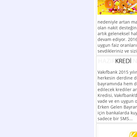
nedeniyle artan mas
olan nakit desteğini
artık geleneksel h
devam ediyor. 2016 
uygun faiz oranları
sevdikleriniz ve siz
Vakıfbank 2015 yılı
herkesin derdine 
bayramında hem de
edilecek krediler 
Kredisi, Vakıfbank’
vade ve en uygun or
Erken Gelen Bayra
için bankalarda k
sadece bir SMS...