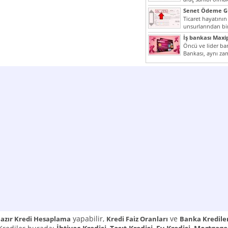
yazımız ilginizi...
Senet Ödeme Gü
Ticaret hayatının
unsurlarından bir
Çünkü senetler e
İş bankası Maxi
araçlarıdır. Taksitl
Öncü ve lider ban
Bankası, aynı za
Cumhuriyeti’nin il
yapabilir,
ve
azır Kredi Hesaplama
Kredi Faiz Oranları
Banka Kredile