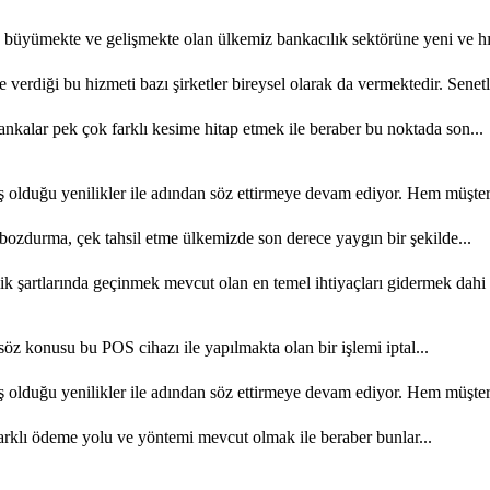
büyümekte ve gelişmekte olan ülkemiz bankacılık sektörüne yeni ve hızl
e verdiği bu hizmeti bazı şirketler bireysel olarak da vermektedir. Senetl
kalar pek çok farklı kesime hitap etmek ile beraber bu noktada son...
olduğu yenilikler ile adından söz ettirmeye devam ediyor. Hem müşteri 
ozdurma, çek tahsil etme ülkemizde son derece yaygın bir şekilde...
şartlarında geçinmek mevcut olan en temel ihtiyaçları gidermek dahi 
söz konusu bu POS cihazı ile yapılmakta olan bir işlemi iptal...
olduğu yenilikler ile adından söz ettirmeye devam ediyor. Hem müşteri 
rklı ödeme yolu ve yöntemi mevcut olmak ile beraber bunlar...