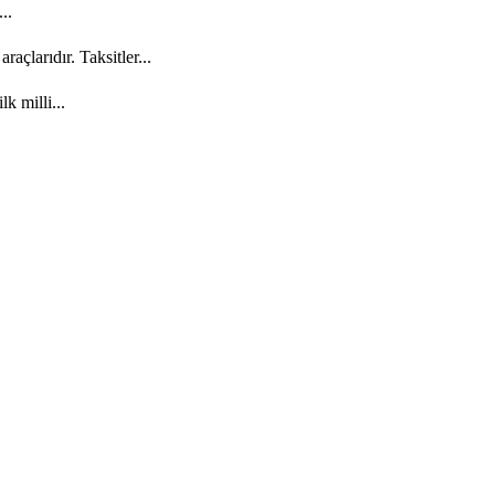
..
açlarıdır. Taksitler...
k milli...