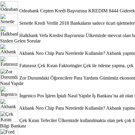
Odeabank Cepten Kredi Başvurusu KREDIM 8444
Giderek 
Senetle Kredi Verilir 2018
Bankaların sadece ticari işletmeler
Halkbank Vefa Kredisi Başvurusu
Ülkemizde mevcut olan ban
Sizden Gelen Sorular
Akbank Neo Chip Para Nerelerde Kullanılır?
Akbank yapmış 
Faturasız Çek Kıran Faktoringler
Çek ile ödeme yapma, çek b
Zor Durumdaki Öğrencilere Para Yardımı
Günümüz ekonomik 
Nasıl Yapılır
İngenico Pos İşlem İptali Nasıl Yapılır
İş Bankası’na ait olan 
Akbank Neo Chip Para Nerelerde Kullanılır?
Akbank yapmış 
Çek Kıran Tefeciler
Ülkemizde kullanılmakta olan pek çok fa
Bilgi Bankası