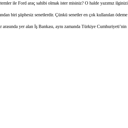
emler ile Ford araç sahibi olmak ister misiniz? O halde yazımız ilginizi.
ndan biri şüphesiz senetlerdir. Çünkü senetler en çok kullanılan ödeme ar
r arasında yer alan İş Bankası, aynı zamanda Türkiye Cumhuriyeti’nin il