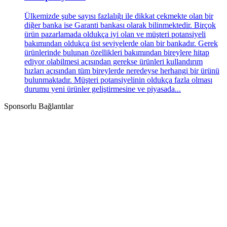
Ülkemizde şube sayısı fazlalığı ile dikkat çekmekte olan bir
diğer banka ise Garanti bankası olarak bilinmektedir. Birçok
ürün pazarlamada oldukça iyi olan ve müşteri potansiyeli
bakımından oldukça üst seviyelerde olan bir bankadır. Gerek
ürünlerinde bulunan özellikleri bakımından bireylere hitap
ediyor olabilmesi açısından gerekse ürünleri kullandırım
hızları açısından tüm bireylerde neredeyse herhangi bir ürünü
bulunmaktadır. Müşteri potansiyelinin oldukça fazla olması
durumu yeni ürünler geliştirmesine ve piyasada...
Sponsorlu Bağlantılar