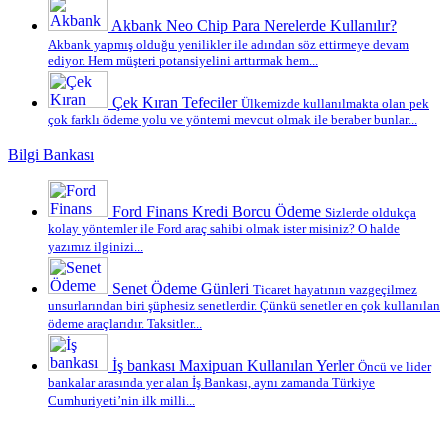
Akbank Neo Chip Para Nerelerde Kullanılır?
Akbank yapmış olduğu yenilikler ile adından söz ettirmeye devam
ediyor. Hem müşteri potansiyelini arttırmak hem...
Çek Kıran Tefeciler
Ülkemizde kullanılmakta olan pek
çok farklı ödeme yolu ve yöntemi mevcut olmak ile beraber bunlar...
Bilgi Bankası
Ford Finans Kredi Borcu Ödeme
Sizlerde oldukça
kolay yöntemler ile Ford araç sahibi olmak ister misiniz? O halde
yazımız ilginizi...
Senet Ödeme Günleri
Ticaret hayatının vazgeçilmez
unsurlarından biri şüphesiz senetlerdir. Çünkü senetler en çok kullanılan
ödeme araçlarıdır. Taksitler...
İş bankası Maxipuan Kullanılan Yerler
Öncü ve lider
bankalar arasında yer alan İş Bankası, aynı zamanda Türkiye
Cumhuriyeti’nin ilk milli...