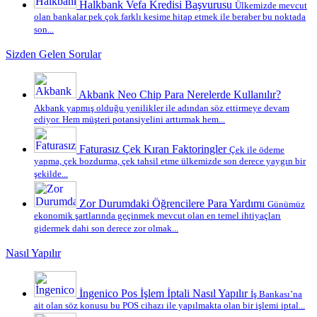
Halkbank Vefa Kredisi Başvurusu
Ülkemizde mevcut
olan bankalar pek çok farklı kesime hitap etmek ile beraber bu noktada
son...
Sizden Gelen Sorular
Akbank Neo Chip Para Nerelerde Kullanılır?
Akbank yapmış olduğu yenilikler ile adından söz ettirmeye devam
ediyor. Hem müşteri potansiyelini arttırmak hem...
Faturasız Çek Kıran Faktoringler
Çek ile ödeme
yapma, çek bozdurma, çek tahsil etme ülkemizde son derece yaygın bir
şekilde...
Zor Durumdaki Öğrencilere Para Yardımı
Günümüz
ekonomik şartlarında geçinmek mevcut olan en temel ihtiyaçları
gidermek dahi son derece zor olmak...
Nasıl Yapılır
İngenico Pos İşlem İptali Nasıl Yapılır
İş Bankası’na
ait olan söz konusu bu POS cihazı ile yapılmakta olan bir işlemi iptal...