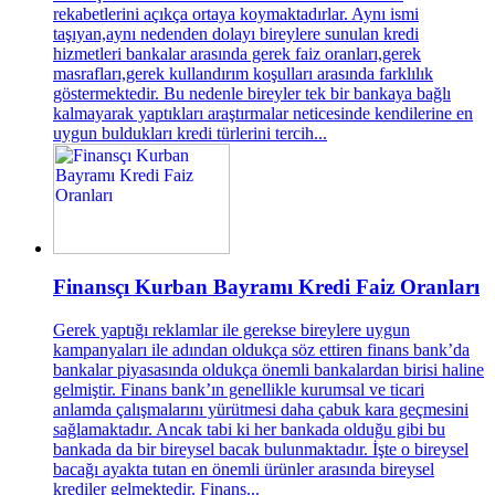
rekabetlerini açıkça ortaya koymaktadırlar. Aynı ismi
taşıyan,aynı nedenden dolayı bireylere sunulan kredi
hizmetleri bankalar arasında gerek faiz oranları,gerek
masrafları,gerek kullandırım koşulları arasında farklılık
göstermektedir. Bu nedenle bireyler tek bir bankaya bağlı
kalmayarak yaptıkları araştırmalar neticesinde kendilerine en
uygun buldukları kredi türlerini tercih...
Finansçı Kurban Bayramı Kredi Faiz Oranları
Gerek yaptığı reklamlar ile gerekse bireylere uygun
kampanyaları ile adından oldukça söz ettiren finans bank’da
bankalar piyasasında oldukça önemli bankalardan birisi haline
gelmiştir. Finans bank’ın genellikle kurumsal ve ticari
anlamda çalışmalarını yürütmesi daha çabuk kara geçmesini
sağlamaktadır. Ancak tabi ki her bankada olduğu gibi bu
bankada da bir bireysel bacak bulunmaktadır. İşte o bireysel
bacağı ayakta tutan en önemli ürünler arasında bireysel
krediler gelmektedir. Finans...