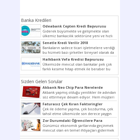
Banka Kredileri
Odeabank Cepten Kredi Başvurusu
KREDIM 8444
Giderek büyümekte ve gelişmekte olan
ülkemiz bankacılık sektörüne yeni ve hızlı
bir giriş yapmış olan...
Senetle Kredi Verilir 2018
Bankaların sadece ticari işletmelere verdiği
bu hizmeti bazı şirketler bireysel olarak da
vermektedir. Senetle kredi...
Halkbank Vefa Kredisi Başvurusu
Ülkemizde mevcut olan bankalar pek çok
farklı kesime hitap etmek ile beraber bu
noktada son...
Sizden Gelen Sorular
Akbank Neo Chip Para Nerelerde
Kullanılır?
Akbank yapmış olduğu yenilikler ile adından
söz ettirmeye devam ediyor. Hem müşteri
potansiyelini arttırmak hem...
Faturasız Çek Kıran Faktoringler
Çek ile ödeme yapma, çek bozdurma, çek
tahsil etme ülkemizde son derece yaygın
bir şekilde...
Zor Durumdaki Öğrencilere Para
Yardımı
Günümüz ekonomik şartlarında geçinmek
mevcut olan en temel ihtiyaçları gidermek
dahi son derece zor olmak...