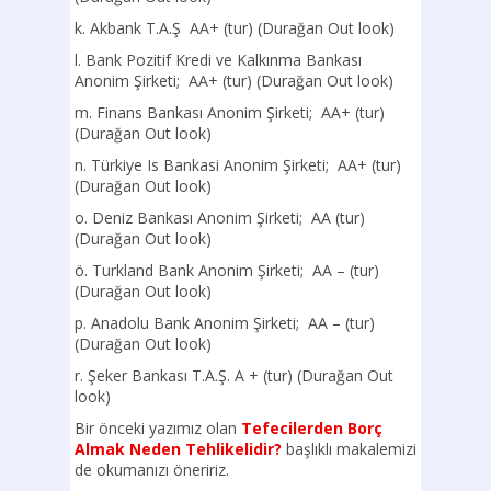
k. Akbank T.A.Ş AA+ (tur) (Durağan Out look)
l. Bank Pozitif Kredi ve Kalkınma Bankası
Anonim Şirketi; AA+ (tur) (Durağan Out look)
m. Finans Bankası Anonim Şirketi; AA+ (tur)
(Durağan Out look)
n. Türkiye Is Bankasi Anonim Şirketi; AA+ (tur)
(Durağan Out look)
o. Deniz Bankası Anonim Şirketi; AA (tur)
(Durağan Out look)
ö. Turkland Bank Anonim Şirketi; AA – (tur)
(Durağan Out look)
p. Anadolu Bank Anonim Şirketi; AA – (tur)
(Durağan Out look)
r. Şeker Bankası T.A.Ş. A + (tur) (Durağan Out
look)
Bir önceki yazımız olan
Tefecilerden Borç
Almak Neden Tehlikelidir?
başlıklı makalemizi
de okumanızı öneririz.