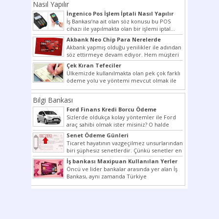
Nasıl Yapılır
İngenico Pos İşlem İptali Nasıl Yapılır
İş Bankası’na ait olan söz konusu bu POS
cihazı ile yapılmakta olan bir işlemi iptal...
Akbank Neo Chip Para Nerelerde
Kullanılır?
Akbank yapmış olduğu yenilikler ile adından
söz ettirmeye devam ediyor. Hem müşteri
potansiyelini arttırmak hem...
Çek Kıran Tefeciler
Ülkemizde kullanılmakta olan pek çok farklı
ödeme yolu ve yöntemi mevcut olmak ile
beraber bunlar...
Bilgi Bankası
Ford Finans Kredi Borcu Ödeme
Sizlerde oldukça kolay yöntemler ile Ford
araç sahibi olmak ister misiniz? O halde
yazımız ilginizi...
Senet Ödeme Günleri
Ticaret hayatının vazgeçilmez unsurlarından
biri şüphesiz senetlerdir. Çünkü senetler en
çok kullanılan ödeme araçlarıdır. Taksitler...
İş bankası Maxipuan Kullanılan Yerler
Öncü ve lider bankalar arasında yer alan İş
Bankası, aynı zamanda Türkiye
Cumhuriyeti’nin ilk milli...