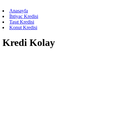
Anasayfa
İhtiyaç Kredisi
Taşıt Kredisi
Konut Kredisi
Kredi Kolay