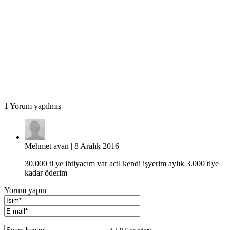
1
Yorum yapılmış
Mehmet ayan
| 8 Aralık 2016
30.000 tl ye ihtiyacım var acil kendi işyerim aylık 3.000 tlye
kadar öderim
Yorum yapın