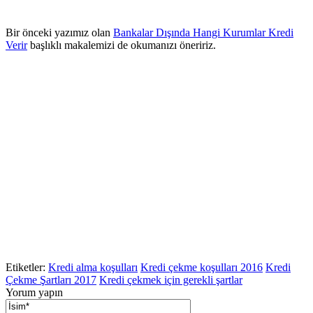
Bir önceki yazımız olan
Bankalar Dışında Hangi Kurumlar Kredi
Verir
başlıklı makalemizi de okumanızı öneririz.
Etiketler:
Kredi alma koşulları
Kredi çekme koşulları 2016
Kredi
Çekme Şartları 2017
Kredi çekmek için gerekli şartlar
Yorum yapın