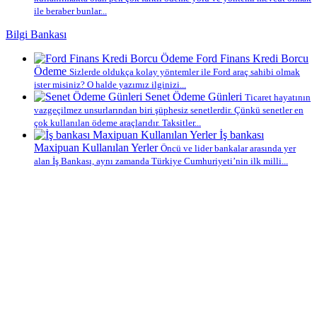
ile beraber bunlar...
Bilgi Bankası
Ford Finans Kredi Borcu
Ödeme
Sizlerde oldukça kolay yöntemler ile Ford araç sahibi olmak
ister misiniz? O halde yazımız ilginizi...
Senet Ödeme Günleri
Ticaret hayatının
vazgeçilmez unsurlarından biri şüphesiz senetlerdir. Çünkü senetler en
çok kullanılan ödeme araçlarıdır. Taksitler...
İş bankası
Maxipuan Kullanılan Yerler
Öncü ve lider bankalar arasında yer
alan İş Bankası, aynı zamanda Türkiye Cumhuriyeti’nin ilk milli...