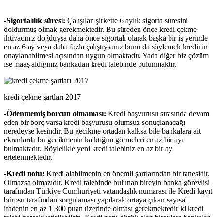
-Sigortalılık süresi:
Çalışılan şirkette 6 aylık sigorta süresini
doldurmuş olmak gerekmektedir. Bu süreden önce kredi çekme
ihtiyacınız doğduysa daha önce sigortalı olarak başka bir iş yerinde
en az 6 ay veya daha fazla çalıştıysanız bunu da söylemek kredinin
onaylanabilmesi açısından uygun olmaktadır. Yada diğer biz çözüm
ise maaş aldığınız bankadan kredi talebinde bulunmaktır.
kredi çekme şartları 2017
-Ödenmemiş borcun olmaması:
Kredi başvurusu sırasında devam
eden bir borç varsa kredi başvurusu olumsuz sonuçlanacağı
neredeyse kesindir. Bu gecikme ortadan kalksa bile bankalara ait
ekranlarda bu gecikmenin kalktığını görmeleri en az bir ayı
bulmaktadır. Böylelikle yeni kredi talebiniz en az bir ay
ertelenmektedir.
-Kredi notu:
Kredi alabilmenin en önemli şartlarından bir tanesidir.
Olmazsa olmazıdır. Kredi talebinde bulunan bireyin banka görevlisi
tarafından Türkiye Cumhuriyeti vatandaşlık numarası ile Kredi kayıt
bürosu tarafından sorgulaması yapılarak ortaya çıkan sayısal
ifadenin en az 1 300 puan üzerinde olması gerekmektedir ki kredi