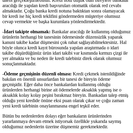
talebi gerçekleştirilebilsin. Kredi notu düşük olan bireylere bankalar
aracılığı ile yapılan kredi başvuruları otomatik olarak red cevabı
almaktadır. Çoğu banka kredi notuna baktıktan sonra olamayacak
bir kredi ise hiç kredi teklifini göndermeden müşteriye olumsuz
cevap vermekte ve başka kurumlara yönlendirmektedir.
-İdari takipte olmamak:
Bankalar aracılığı ile kullanmış olduğunuz
ürünlerin herhangi bir tanesinin ödemesinde düzensizlik yaparak
kanuni takibe kadar düşmesini çok rahat sağlayabilmektesiniz. Hal
böyle olunca kredi kayıt bürosunda yapılan araştırmada o idari
takibe düşürdüğünüz ürün idari takibi var kısmında kırmızı çizgi ile
yer almakta ve bu neden ile kredi talebiniz direk olarak olumsuz
sonuçlanmaktadır.
-Ödeme geçmişinin düzenli olması:
Kredi çekmek istenildiğinde
bakılan en önemli unsurlardan bir tanesi de bireyin ödeme
geçmişidir. Eğer daha önce bankalardan kullanmış olduğu
ürünlerden herhangi birine ait ödemelerde aksaklık yapmış ise o
aksaklık kolay kolay peşini bırakmaz bireyin. Bankadan talep etmiş
olduğu yeni kredide önüne eksi puan olarak çıkar ve çoğu zaman
yeni kredi talebinin onaylanmasına engel teşkil eder.
Bütün bu nedenlerden dolayı eğer bankaların ürünlerinden
yararlanmaya devam etmek istiyorsak özellikle yukarıda saymış
olduğumuz nedenlerin üzerine düşmemiz gerekmektedir.