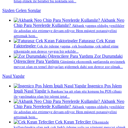
hitap etmek ile beraber bu noktada son...
Sizden Gelen Sorular
Akbank Neo
Chip Para Nerelerde Kullanılır?
Akbank yapmış olduğu yenilikler
ile adından söz ettirmeye devam ediyor. Hem müşteri potansiyelini
arttırmak hem...
Faturasız Çek Kıran
Faktoringler
Çek ile ödeme yapma, çek bozdurma, çek tahsil etme
ülkemizde son derece yaygın bir şekilde...
Zor Durumdaki
Öğrencilere Para Yardımı
Günümüz ekonomik şartlarında geçinmek
mevcut olan en temel ihtiyaçları gidermek dahi son derece zor olmak...
Nasıl Yapılır
İngenico Pos İşlem
İptali Nasıl Yapılır
İş Bankası’na ait olan söz konusu bu POS cihazı
ile yapılmakta olan bir işlemi iptal...
Akbank Neo
Chip Para Nerelerde Kullanılır?
Akbank yapmış olduğu yenilikler
ile adından söz ettirmeye devam ediyor. Hem müşteri potansiyelini
arttırmak hem...
Çek Kıran Tefeciler
Ülkemizde
kullanılmakta olan pek çok farklı ödeme yolu ve yöntemi mevcut olmak