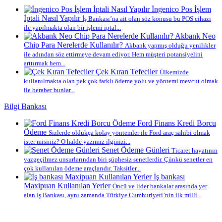
İngenico Pos İşlem
İptali Nasıl Yapılır
İş Bankası’na ait olan söz konusu bu POS cihazı
ile yapılmakta olan bir işlemi iptal...
Akbank Neo
Chip Para Nerelerde Kullanılır?
Akbank yapmış olduğu yenilikler
ile adından söz ettirmeye devam ediyor. Hem müşteri potansiyelini
arttırmak hem...
Çek Kıran Tefeciler
Ülkemizde
kullanılmakta olan pek çok farklı ödeme yolu ve yöntemi mevcut olmak
ile beraber bunlar...
Bilgi Bankası
Ford Finans Kredi Borcu
Ödeme
Sizlerde oldukça kolay yöntemler ile Ford araç sahibi olmak
ister misiniz? O halde yazımız ilginizi...
Senet Ödeme Günleri
Ticaret hayatının
vazgeçilmez unsurlarından biri şüphesiz senetlerdir. Çünkü senetler en
çok kullanılan ödeme araçlarıdır. Taksitler...
İş bankası
Maxipuan Kullanılan Yerler
Öncü ve lider bankalar arasında yer
alan İş Bankası, aynı zamanda Türkiye Cumhuriyeti’nin ilk milli...