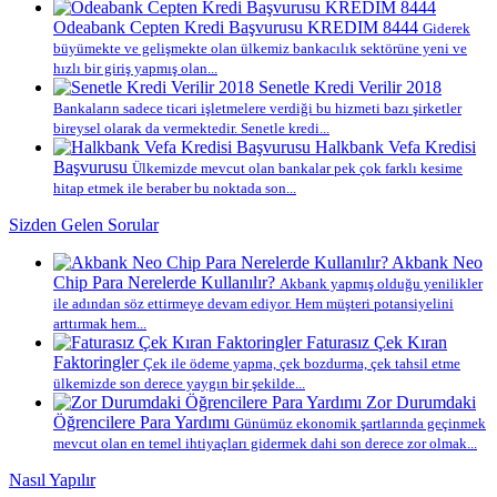
Odeabank Cepten Kredi Başvurusu KREDIM 8444
Giderek
büyümekte ve gelişmekte olan ülkemiz bankacılık sektörüne yeni ve
hızlı bir giriş yapmış olan...
Senetle Kredi Verilir 2018
Bankaların sadece ticari işletmelere verdiği bu hizmeti bazı şirketler
bireysel olarak da vermektedir. Senetle kredi...
Halkbank Vefa Kredisi
Başvurusu
Ülkemizde mevcut olan bankalar pek çok farklı kesime
hitap etmek ile beraber bu noktada son...
Sizden Gelen Sorular
Akbank Neo
Chip Para Nerelerde Kullanılır?
Akbank yapmış olduğu yenilikler
ile adından söz ettirmeye devam ediyor. Hem müşteri potansiyelini
arttırmak hem...
Faturasız Çek Kıran
Faktoringler
Çek ile ödeme yapma, çek bozdurma, çek tahsil etme
ülkemizde son derece yaygın bir şekilde...
Zor Durumdaki
Öğrencilere Para Yardımı
Günümüz ekonomik şartlarında geçinmek
mevcut olan en temel ihtiyaçları gidermek dahi son derece zor olmak...
Nasıl Yapılır