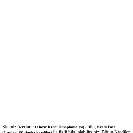
Sitemiz üzerinden
yapabilir,
Hazır Kredi Hesaplama
Kredi Faiz
ve
ile ilgili bilgi alabilirsiniz. Bütün Krediler
Oranları
Banka Kredileri