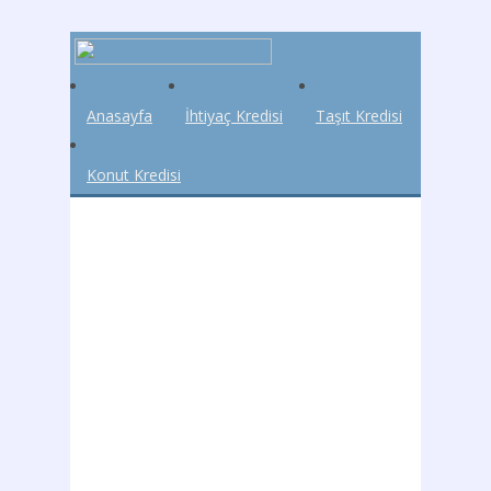
Anasayfa
İhtiyaç Kredisi
Taşıt Kredisi
Konut Kredisi