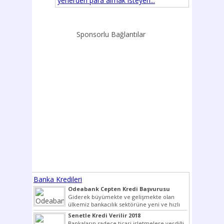
yerlerden para almak isteyen...
Sponsorlu Bağlantılar
Banka Kredileri
Odeabank Cepten Kredi Başvurusu
KREDIM 8444
Giderek büyümekte ve gelişmekte olan
ülkemiz bankacılık sektörüne yeni ve hızlı
bir giriş yapmış olan...
Senetle Kredi Verilir 2018
Bankaların sadece ticari işletmelere verdiği