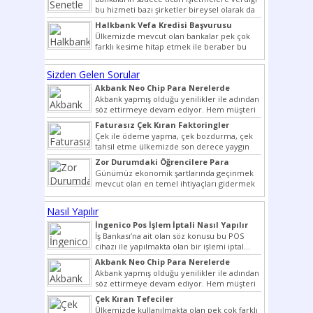
bu hizmeti bazı şirketler bireysel olarak da
vermektedir. Senetle kredi...
Halkbank Vefa Kredisi Başvurusu
Ülkemizde mevcut olan bankalar pek çok
farklı kesime hitap etmek ile beraber bu
noktada son...
Sizden Gelen Sorular
Akbank Neo Chip Para Nerelerde
Kullanılır?
Akbank yapmış olduğu yenilikler ile adından
söz ettirmeye devam ediyor. Hem müşteri
potansiyelini arttırmak hem...
Faturasız Çek Kıran Faktoringler
Çek ile ödeme yapma, çek bozdurma, çek
tahsil etme ülkemizde son derece yaygın
bir şekilde...
Zor Durumdaki Öğrencilere Para
Yardımı
Günümüz ekonomik şartlarında geçinmek
mevcut olan en temel ihtiyaçları gidermek
dahi son derece zor olmak...
Nasıl Yapılır
İngenico Pos İşlem İptali Nasıl Yapılır
İş Bankası’na ait olan söz konusu bu POS
cihazı ile yapılmakta olan bir işlemi iptal...
Akbank Neo Chip Para Nerelerde
Kullanılır?
Akbank yapmış olduğu yenilikler ile adından
söz ettirmeye devam ediyor. Hem müşteri
potansiyelini arttırmak hem...
Çek Kıran Tefeciler
Ülkemizde kullanılmakta olan pek çok farklı