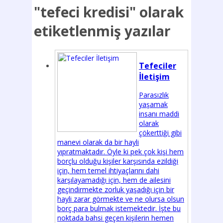
"tefeci kredisi"
olarak
etiketlenmiş yazılar
Tefeciler
İletişim
Parasızlık
yaşamak
insanı maddi
olarak
çökerttiği gibi
manevi olarak da bir hayli
yıpratmaktadır. Öyle ki pek çok kişi hem
borçlu olduğu kişiler karşısında ezildiği
için, hem temel ihtiyaçlarını dahi
karşılayamadığı için, hem de ailesini
geçindirmekte zorluk yaşadığı için bir
hayli zarar görmekte ve ne olursa olsun
borç para bulmak istemektedir. İşte bu
noktada bahsi geçen kişilerin hemen