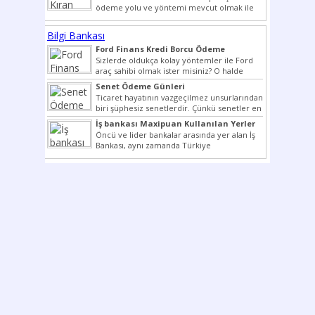
ödeme yolu ve yöntemi mevcut olmak ile
beraber bunlar...
Bilgi Bankası
Ford Finans Kredi Borcu Ödeme
Sizlerde oldukça kolay yöntemler ile Ford
araç sahibi olmak ister misiniz? O halde
yazımız ilginizi...
Senet Ödeme Günleri
Ticaret hayatının vazgeçilmez unsurlarından
biri şüphesiz senetlerdir. Çünkü senetler en
çok kullanılan ödeme araçlarıdır. Taksitler...
İş bankası Maxipuan Kullanılan Yerler
Öncü ve lider bankalar arasında yer alan İş
Bankası, aynı zamanda Türkiye
Cumhuriyeti’nin ilk milli...