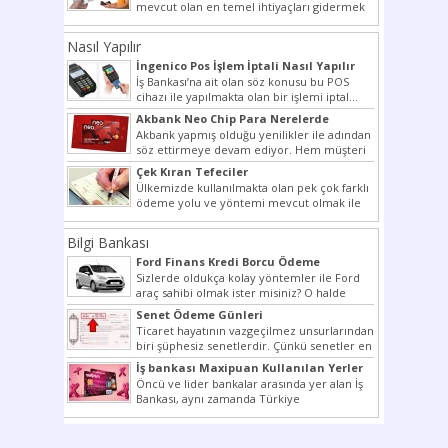
mevcut olan en temel ihtiyaçları gidermek
dahi son derece zor olmak...
Nasıl Yapılır
İngenico Pos İşlem İptali Nasıl Yapılır
İş Bankası’na ait olan söz konusu bu POS
cihazı ile yapılmakta olan bir işlemi iptal...
Akbank Neo Chip Para Nerelerde
Kullanılır?
Akbank yapmış olduğu yenilikler ile adından
söz ettirmeye devam ediyor. Hem müşteri
potansiyelini arttırmak hem...
Çek Kıran Tefeciler
Ülkemizde kullanılmakta olan pek çok farklı
ödeme yolu ve yöntemi mevcut olmak ile
beraber bunlar...
Bilgi Bankası
Ford Finans Kredi Borcu Ödeme
Sizlerde oldukça kolay yöntemler ile Ford
araç sahibi olmak ister misiniz? O halde
yazımız ilginizi...
Senet Ödeme Günleri
Ticaret hayatının vazgeçilmez unsurlarından
biri şüphesiz senetlerdir. Çünkü senetler en
çok kullanılan ödeme araçlarıdır. Taksitler...
İş bankası Maxipuan Kullanılan Yerler
Öncü ve lider bankalar arasında yer alan İş
Bankası, aynı zamanda Türkiye
Cumhuriyeti’nin ilk milli...