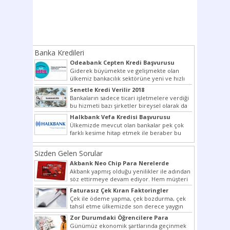
Banka Kredileri
Odeabank Cepten Kredi Başvurusu
KREDIM 8444
Giderek büyümekte ve gelişmekte olan
ülkemiz bankacılık sektörüne yeni ve hızlı
bir giriş yapmış olan...
Senetle Kredi Verilir 2018
Bankaların sadece ticari işletmelere verdiği
bu hizmeti bazı şirketler bireysel olarak da
vermektedir. Senetle kredi...
Halkbank Vefa Kredisi Başvurusu
Ülkemizde mevcut olan bankalar pek çok
farklı kesime hitap etmek ile beraber bu
noktada son...
Sizden Gelen Sorular
Akbank Neo Chip Para Nerelerde
Kullanılır?
Akbank yapmış olduğu yenilikler ile adından
söz ettirmeye devam ediyor. Hem müşteri
potansiyelini arttırmak hem...
Faturasız Çek Kıran Faktoringler
Çek ile ödeme yapma, çek bozdurma, çek
tahsil etme ülkemizde son derece yaygın
bir şekilde...
Zor Durumdaki Öğrencilere Para
Yardımı
Günümüz ekonomik şartlarında geçinmek