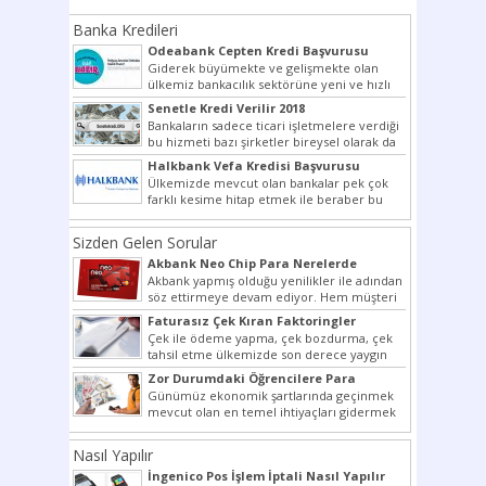
Banka Kredileri
Odeabank Cepten Kredi Başvurusu
KREDIM 8444
Giderek büyümekte ve gelişmekte olan
ülkemiz bankacılık sektörüne yeni ve hızlı
bir giriş yapmış olan...
Senetle Kredi Verilir 2018
Bankaların sadece ticari işletmelere verdiği
bu hizmeti bazı şirketler bireysel olarak da
vermektedir. Senetle kredi...
Halkbank Vefa Kredisi Başvurusu
Ülkemizde mevcut olan bankalar pek çok
farklı kesime hitap etmek ile beraber bu
noktada son...
Sizden Gelen Sorular
Akbank Neo Chip Para Nerelerde
Kullanılır?
Akbank yapmış olduğu yenilikler ile adından
söz ettirmeye devam ediyor. Hem müşteri
potansiyelini arttırmak hem...
Faturasız Çek Kıran Faktoringler
Çek ile ödeme yapma, çek bozdurma, çek
tahsil etme ülkemizde son derece yaygın
bir şekilde...
Zor Durumdaki Öğrencilere Para
Yardımı
Günümüz ekonomik şartlarında geçinmek
mevcut olan en temel ihtiyaçları gidermek
dahi son derece zor olmak...
Nasıl Yapılır
İngenico Pos İşlem İptali Nasıl Yapılır