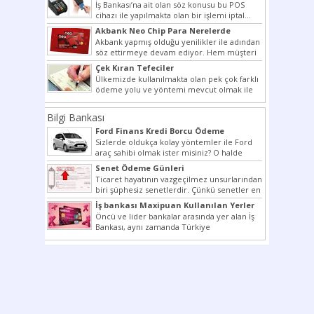
İş Bankası’na ait olan söz konusu bu POS
cihazı ile yapılmakta olan bir işlemi iptal...
Akbank Neo Chip Para Nerelerde
Kullanılır?
Akbank yapmış olduğu yenilikler ile adından
söz ettirmeye devam ediyor. Hem müşteri
potansiyelini arttırmak hem...
Çek Kıran Tefeciler
Ülkemizde kullanılmakta olan pek çok farklı
ödeme yolu ve yöntemi mevcut olmak ile
beraber bunlar...
Bilgi Bankası
Ford Finans Kredi Borcu Ödeme
Sizlerde oldukça kolay yöntemler ile Ford
araç sahibi olmak ister misiniz? O halde
yazımız ilginizi...
Senet Ödeme Günleri
Ticaret hayatının vazgeçilmez unsurlarından
biri şüphesiz senetlerdir. Çünkü senetler en
çok kullanılan ödeme araçlarıdır. Taksitler...
İş bankası Maxipuan Kullanılan Yerler
Öncü ve lider bankalar arasında yer alan İş
Bankası, aynı zamanda Türkiye
Cumhuriyeti’nin ilk milli...