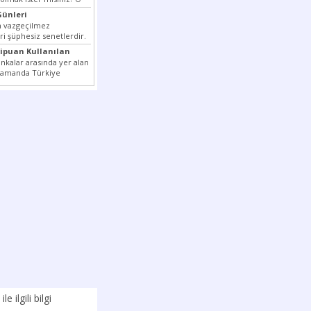
nizi...
ünleri
ın vazgeçilmez
ri şüphesiz senetlerdir.
en çok kullanılan ödeme
xipuan Kullanılan
tler...
nkalar arasında yer alan
 zamanda Türkiye
k milli...
ile ilgili bilgi