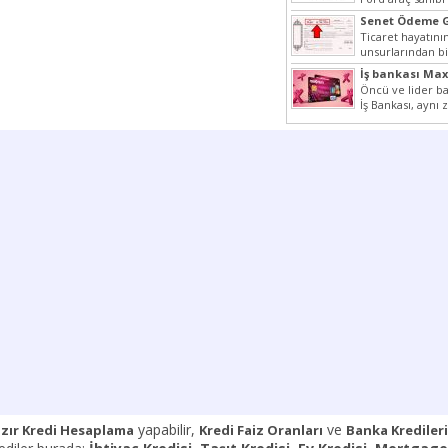
halde yazımız ilgi
Senet Ödeme G
Ticaret hayatın
unsurlarından bi
Çünkü senetler 
İş bankası Ma
araçlarıdır. Taksi
Yerler
Öncü ve lider ba
İş Bankası, aynı
Cumhuriyeti’nin il
yapabilir,
ve
zır Kredi Hesaplama
Kredi Faiz Oranları
Banka Kredileri