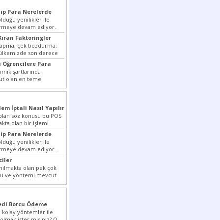
ip Para Nerelerde
duğu yenilikler ile
irmeye devam ediyor.
ansiyelini arttırmak
Kıran Faktoringler
yapma, çek bozdurma,
 ülkemizde son derece
...
 Öğrencilere Para
ik şartlarında
t olan en temel
rmek dahi son derece zor
lem İptali Nasıl Yapılır
t olan söz konusu bu POS
akta olan bir işlemi
ip Para Nerelerde
duğu yenilikler ile
irmeye devam ediyor.
ansiyelini arttırmak
ciler
nılmakta olan pek çok
lu ve yöntemi mevcut
r bunlar...
redi Borcu Ödeme
 kolay yöntemler ile
 olmak ister misiniz? O