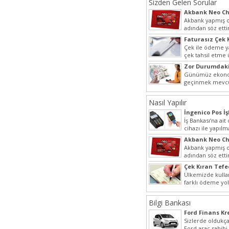
Sizden Gelen Sorular
Akbank Neo Ch
Kullanılır?
Akbank yapmış ol
adından söz ett
Hem müşteri pot
Faturasız Çek 
hem...
Çek ile ödeme 
çek tahsil etme
yaygın bir şekilde
Zor Durumdaki
Yardımı
Günümüz ekonom
geçinmek mevcu
ihtiyaçları gide
olmak...
Nasıl Yapılır
İngenico Pos İş
İş Bankası’na ai
cihazı ile yapılm
iptal...
Akbank Neo Ch
Kullanılır?
Akbank yapmış ol
adından söz ett
Hem müşteri pot
Çek Kıran Tefe
hem...
Ülkemizde kulla
farklı ödeme yo
olmak ile berabe
Bilgi Bankası
Ford Finans K
Sizlerde oldukça
Ford araç sahibi