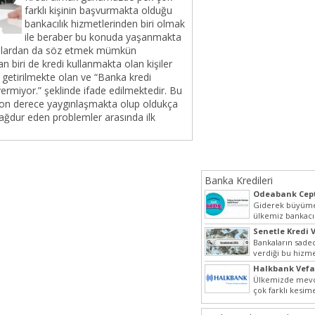
farklı kişinin başvurmakta olduğu
bankacılık hizmetlerinden biri olmak
ile beraber bu konuda yaşanmakta
kıntılardan da söz etmek mümkün
n biri de kredi kullanmakta olan kişiler
e getirilmekte olan ve “Banka kredi
ermiyor.” şeklinde ifade edilmektedir. Bu
son derece yaygınlaşmakta olup oldukça
mağdur eden problemler arasında ilk
Banka Kredileri
Odeabank Cept
KREDIM 8444
Giderek büyüme
ülkemiz bankacı
hızlı bir giriş ya
Senetle Kredi V
Bankaların sadec
verdiği bu hizmet
olarak da vermek
Halkbank Vefa
Ülkemizde mevc
çok farklı kesim
beraber bu nokt