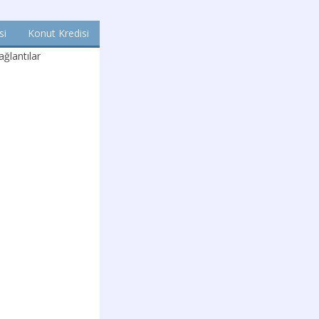
si
Konut Kredisi
ğlantılar