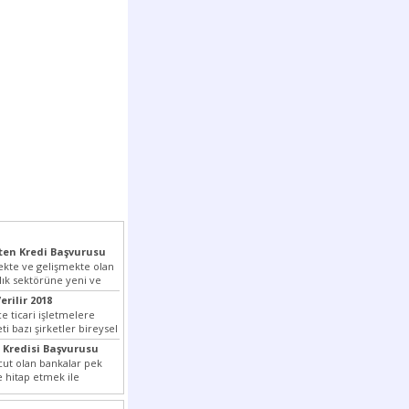
en Kredi Başvurusu
kte ve gelişmekte olan
lık sektörüne yeni ve
pmış olan...
erilir 2018
e ticari işletmelere
i bazı şirketler bireysel
tedir. Senetle kredi...
 Kredisi Başvurusu
ut olan bankalar pek
e hitap etmek ile
ada son...