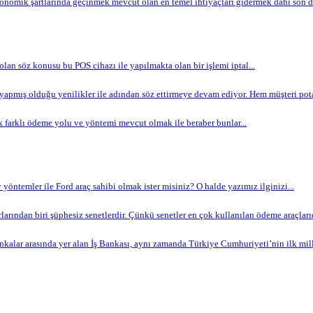
omik şartlarında geçinmek mevcut olan en temel ihtiyaçları gidermek dahi son de
 olan söz konusu bu POS cihazı ile yapılmakta olan bir işlemi iptal...
apmış olduğu yenilikler ile adından söz ettirmeye devam ediyor. Hem müşteri potan
 farklı ödeme yolu ve yöntemi mevcut olmak ile beraber bunlar...
yöntemler ile Ford araç sahibi olmak ister misiniz? O halde yazımız ilginizi...
arından biri şüphesiz senetlerdir. Çünkü senetler en çok kullanılan ödeme araçlarıdır
nkalar arasında yer alan İş Bankası, aynı zamanda Türkiye Cumhuriyeti’nin ilk milli