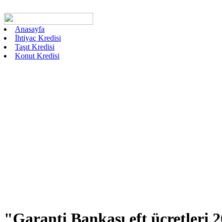
Anasayfa
İhtiyaç Kredisi
Taşıt Kredisi
Konut Kredisi
"Garanti Bankası eft ücretleri