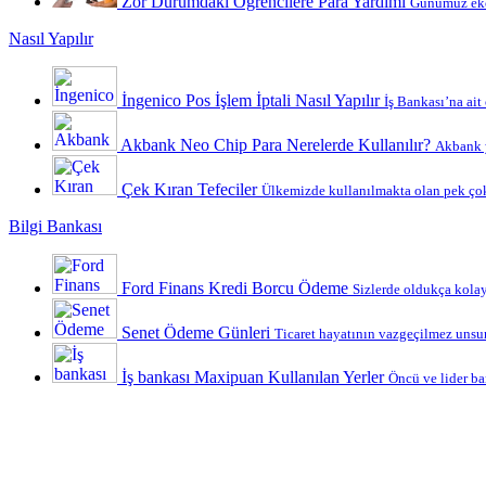
Zor Durumdaki Öğrencilere Para Yardımı
Günümüz ekon
Nasıl Yapılır
İngenico Pos İşlem İptali Nasıl Yapılır
İş Bankası’na ait
Akbank Neo Chip Para Nerelerde Kullanılır?
Akbank y
Çek Kıran Tefeciler
Ülkemizde kullanılmakta olan pek çok
Bilgi Bankası
Ford Finans Kredi Borcu Ödeme
Sizlerde oldukça kolay 
Senet Ödeme Günleri
Ticaret hayatının vazgeçilmez unsurl
İş bankası Maxipuan Kullanılan Yerler
Öncü ve lider ba