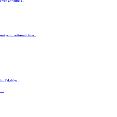
rece zor olmak...
siyelini arttırmak hem...
. Taksitler...
...