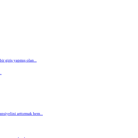
r giriş yapmış olan...
.
siyelini arttırmak hem...