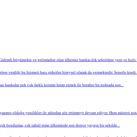
Giderek büyümekte ve gelişmekte olan ülkemiz bankacılık sektörüne yeni ve hızlı bi
lere verdiği bu hizmeti bazı şirketler bireysel olarak da vermektedir. Senetle kredi..
n bankalar pek çok farklı kesime hitap etmek ile beraber bu noktada son...
apmış olduğu yenilikler ile adından söz ettirmeye devam ediyor. Hem müşteri potan
ek bozdurma, çek tahsil etme ülkemizde son derece yaygın bir şekilde...