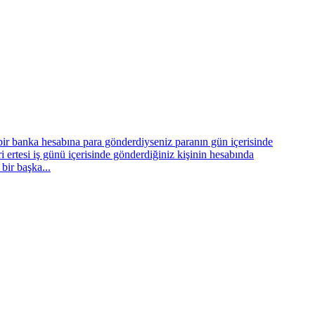
bir banka hesabına para gönderdiyseniz paranın gün içerisinde
i ertesi iş günü içerisinde gönderdiğiniz kişinin hesabında
bir başka...