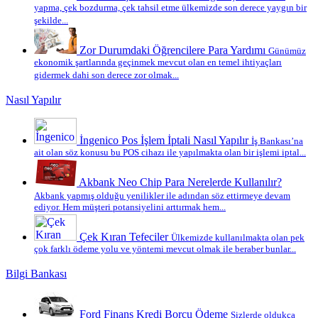
yapma, çek bozdurma, çek tahsil etme ülkemizde son derece yaygın bir
şekilde...
Zor Durumdaki Öğrencilere Para Yardımı
Günümüz
ekonomik şartlarında geçinmek mevcut olan en temel ihtiyaçları
gidermek dahi son derece zor olmak...
Nasıl Yapılır
İngenico Pos İşlem İptali Nasıl Yapılır
İş Bankası’na
ait olan söz konusu bu POS cihazı ile yapılmakta olan bir işlemi iptal...
Akbank Neo Chip Para Nerelerde Kullanılır?
Akbank yapmış olduğu yenilikler ile adından söz ettirmeye devam
ediyor. Hem müşteri potansiyelini arttırmak hem...
Çek Kıran Tefeciler
Ülkemizde kullanılmakta olan pek
çok farklı ödeme yolu ve yöntemi mevcut olmak ile beraber bunlar...
Bilgi Bankası
Ford Finans Kredi Borcu Ödeme
Sizlerde oldukça