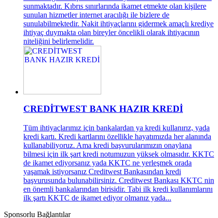
sunmaktadır. Kıbrıs sınırlarında ikamet etmekte olan kişilere
sunulan hizmetler internet aracılığı ile bizlere de
sunulabilmektedir. Nakit ihtiyaçlarını gidermek amaçlı krediye
ihtiyaç duymakta olan bireyler öncelikli olarak ihtiyacının
niteliğini belirlemelidir.
CREDİTWEST BANK HAZIR KREDİ
Tüm ihtiyaçlarımız için bankalardan ya kredi kullanırız, yada
kredi kartı. Kredi kartlarını özellikle hayatımızda her alanında
kullanabiliyoruz. Ama kredi başvurularımızın onaylana
bilmesi için ilk şart kredi notumuzun yüksek olmasıdır. KKTC
de ikamet ediyorsanız yada KKTC ne yerleşmek orada
yaşamak istiyorsanız Creditwest Bankasından kredi
başvurusunda bulunabilirsiniz. Creditwest Bankası KKTC nin
en önemli bankalarından birisidir. Tabi ilk kredi kullanımlarını
ilk şartı KKTC de ikamet ediyor olmanız yada...
Sponsorlu Bağlantılar