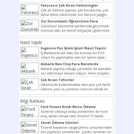
potansiyelini arttırmak hem...
Faturasız Çek Kıran Faktoringler
Çek ile ödeme yapma, çek bozdurma, çek
tahsil etme ülkemizde son derece yaygın
bir şekilde...
Zor Durumdaki Öğrencilere Para
Yardımı
Günümüz ekonomik şartlarında geçinmek
mevcut olan en temel ihtiyaçları gidermek
dahi son derece zor olmak...
Nasıl Yapılır
İngenico Pos İşlem İptali Nasıl Yapılır
İş Bankası’na ait olan söz konusu bu POS
cihazı ile yapılmakta olan bir işlemi iptal...
Akbank Neo Chip Para Nerelerde
Kullanılır?
Akbank yapmış olduğu yenilikler ile adından
söz ettirmeye devam ediyor. Hem müşteri
potansiyelini arttırmak hem...
Çek Kıran Tefeciler
Ülkemizde kullanılmakta olan pek çok farklı
ödeme yolu ve yöntemi mevcut olmak ile
beraber bunlar...
Bilgi Bankası
Ford Finans Kredi Borcu Ödeme
Sizlerde oldukça kolay yöntemler ile Ford
araç sahibi olmak ister misiniz? O halde
yazımız ilginizi...
Senet Ödeme Günleri
Ticaret hayatının vazgeçilmez unsurlarından
biri şüphesiz senetlerdir. Çünkü senetler en