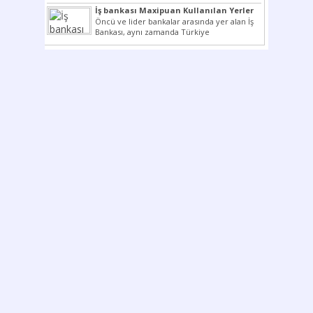
çok kullanılan ödeme araçlarıdır. Taksitler...
İş bankası Maxipuan Kullanılan Yerler
Öncü ve lider bankalar arasında yer alan İş
Bankası, aynı zamanda Türkiye
Cumhuriyeti’nin ilk milli...