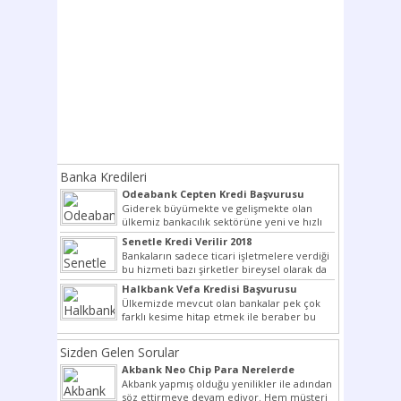
Banka Kredileri
Odeabank Cepten Kredi Başvurusu
KREDIM 8444
Giderek büyümekte ve gelişmekte olan
ülkemiz bankacılık sektörüne yeni ve hızlı
bir giriş yapmış olan...
Senetle Kredi Verilir 2018
Bankaların sadece ticari işletmelere verdiği
bu hizmeti bazı şirketler bireysel olarak da
vermektedir. Senetle kredi...
Halkbank Vefa Kredisi Başvurusu
Ülkemizde mevcut olan bankalar pek çok
farklı kesime hitap etmek ile beraber bu
noktada son...
Sizden Gelen Sorular
Akbank Neo Chip Para Nerelerde
Kullanılır?
Akbank yapmış olduğu yenilikler ile adından
söz ettirmeye devam ediyor. Hem müşteri