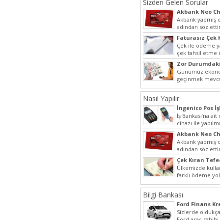
Sizden Gelen Sorular
Akbank Neo Ch
Kullanılır?
Akbank yapmış ol
adından söz ett
Hem müşteri pot
Faturasız Çek 
hem...
Çek ile ödeme 
çek tahsil etme
yaygın bir şekilde
Zor Durumdaki
Yardımı
Günümüz ekonom
geçinmek mevcu
ihtiyaçları gide
olmak...
Nasıl Yapılır
İngenico Pos İş
İş Bankası’na ai
cihazı ile yapılm
iptal...
Akbank Neo Ch
Kullanılır?
Akbank yapmış ol
adından söz ett
Hem müşteri pot
Çek Kıran Tefe
hem...
Ülkemizde kulla
farklı ödeme yo
olmak ile berabe
Bilgi Bankası
Ford Finans K
Sizlerde oldukça
Ford araç sahibi