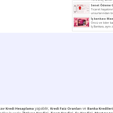
halde yazımız ilgi
Senet Ödeme G
Ticaret hayatın
unsurlarından bi
Çünkü senetler 
İş bankası Ma
araçlarıdır. Taksi
Yerler
Öncü ve lider ba
İş Bankası, aynı
Cumhuriyeti’nin il
yapabilir,
ve
zır Kredi Hesaplama
Kredi Faiz Oranları
Banka Kredileri