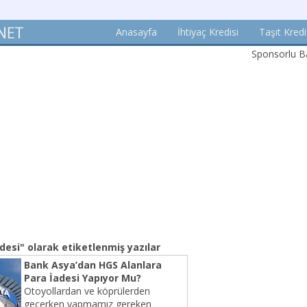
Anasayfa
İhtiyaç Kredisi
Taşıt Kredi
Sponsorlu Ba
adesi"
olarak etiketlenmiş yazılar
Bank Asya’dan HGS Alanlara
Para İadesi Yapıyor Mu?
Otoyollardan ve köprülerden
geçerken yapmamız gereken