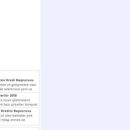
en Kredi Başvurusu
kte ve gelişmekte olan
lık sektörüne yeni ve
pmış olan...
erilir 2018
e ticari işletmelere
i bazı şirketler bireysel
tedir. Senetle kredi...
 Kredisi Başvurusu
ut olan bankalar pek
e hitap etmek ile
ada son...