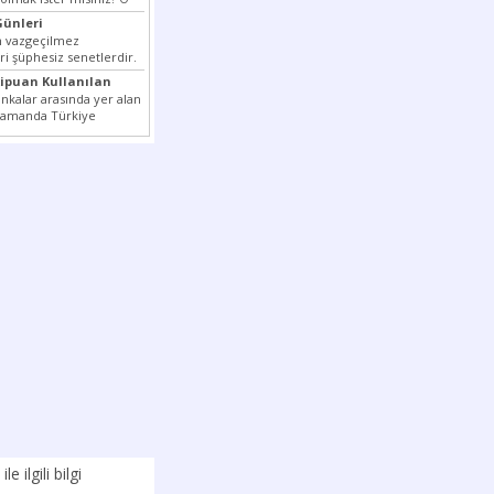
nizi...
ünleri
ın vazgeçilmez
ri şüphesiz senetlerdir.
en çok kullanılan ödeme
xipuan Kullanılan
tler...
nkalar arasında yer alan
 zamanda Türkiye
k milli...
ile ilgili bilgi