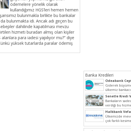
ödemelere yönelik olarak
kullandığımız HGS’leri hemen hemen
ansımız bulunmakla birlikte bu bankalar
da bulunmakta idi. Ancak adı geçen bu
 sebepler dahilinde kapatılması mevzu
irtilen hizmeti buradan almış olan kişiler
alanlara para iadesi yapılıyor mu?” diye
ünkü yüksek tutarlarda paralar ödemiş
Banka Kredileri
Odeabank Cept
KREDIM 8444
Giderek büyüme
ülkemiz bankacı
hızlı bir giriş ya
Senetle Kredi V
Bankaların sadec
verdiği bu hizmet
olarak da vermek
Halkbank Vefa
Ülkemizde mevc
çok farklı kesim
beraber bu nokt