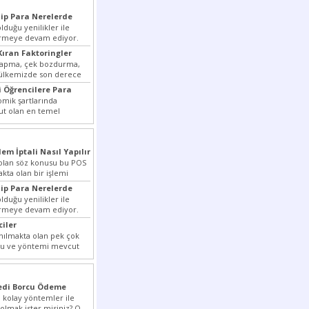
ip Para Nerelerde
duğu yenilikler ile
irmeye devam ediyor.
ansiyelini arttırmak
Kıran Faktoringler
yapma, çek bozdurma,
 ülkemizde son derece
...
 Öğrencilere Para
ik şartlarında
t olan en temel
rmek dahi son derece zor
lem İptali Nasıl Yapılır
t olan söz konusu bu POS
akta olan bir işlemi
ip Para Nerelerde
duğu yenilikler ile
irmeye devam ediyor.
ansiyelini arttırmak
ciler
nılmakta olan pek çok
lu ve yöntemi mevcut
r bunlar...
redi Borcu Ödeme
 kolay yöntemler ile
 olmak ister misiniz? O