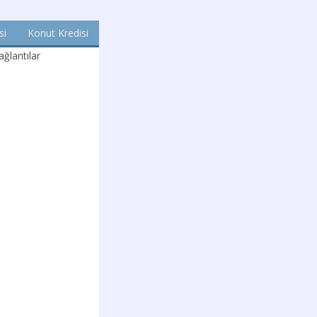
si
Konut Kredisi
ğlantılar