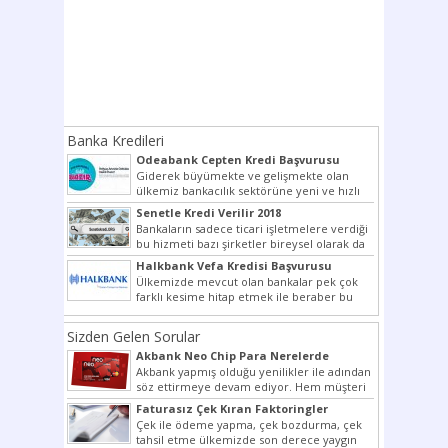
Banka Kredileri
Odeabank Cepten Kredi Başvurusu
KREDIM 8444
Giderek büyümekte ve gelişmekte olan
ülkemiz bankacılık sektörüne yeni ve hızlı
bir giriş yapmış olan...
Senetle Kredi Verilir 2018
Bankaların sadece ticari işletmelere verdiği
bu hizmeti bazı şirketler bireysel olarak da
vermektedir. Senetle kredi...
Halkbank Vefa Kredisi Başvurusu
Ülkemizde mevcut olan bankalar pek çok
farklı kesime hitap etmek ile beraber bu
noktada son...
Sizden Gelen Sorular
Akbank Neo Chip Para Nerelerde
Kullanılır?
Akbank yapmış olduğu yenilikler ile adından
söz ettirmeye devam ediyor. Hem müşteri
potansiyelini arttırmak hem...
Faturasız Çek Kıran Faktoringler
Çek ile ödeme yapma, çek bozdurma, çek
tahsil etme ülkemizde son derece yaygın