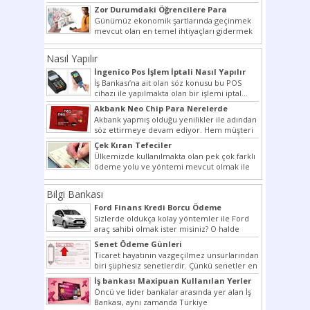
bir şekilde...
Zor Durumdaki Öğrencilere Para
Yardımı
Günümüz ekonomik şartlarında geçinmek
mevcut olan en temel ihtiyaçları gidermek
dahi son derece zor olmak...
Nasıl Yapılır
İngenico Pos İşlem İptali Nasıl Yapılır
İş Bankası’na ait olan söz konusu bu POS
cihazı ile yapılmakta olan bir işlemi iptal...
Akbank Neo Chip Para Nerelerde
Kullanılır?
Akbank yapmış olduğu yenilikler ile adından
söz ettirmeye devam ediyor. Hem müşteri
potansiyelini arttırmak hem...
Çek Kıran Tefeciler
Ülkemizde kullanılmakta olan pek çok farklı
ödeme yolu ve yöntemi mevcut olmak ile
beraber bunlar...
Bilgi Bankası
Ford Finans Kredi Borcu Ödeme
Sizlerde oldukça kolay yöntemler ile Ford
araç sahibi olmak ister misiniz? O halde
yazımız ilginizi...
Senet Ödeme Günleri
Ticaret hayatının vazgeçilmez unsurlarından
biri şüphesiz senetlerdir. Çünkü senetler en
çok kullanılan ödeme araçlarıdır. Taksitler...
İş bankası Maxipuan Kullanılan Yerler
Öncü ve lider bankalar arasında yer alan İş
Bankası, aynı zamanda Türkiye