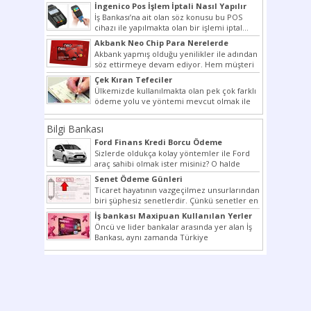
İngenico Pos İşlem İptali Nasıl Yapılır
İş Bankası’na ait olan söz konusu bu POS
cihazı ile yapılmakta olan bir işlemi iptal...
Akbank Neo Chip Para Nerelerde
Kullanılır?
Akbank yapmış olduğu yenilikler ile adından
söz ettirmeye devam ediyor. Hem müşteri
potansiyelini arttırmak hem...
Çek Kıran Tefeciler
Ülkemizde kullanılmakta olan pek çok farklı
ödeme yolu ve yöntemi mevcut olmak ile
beraber bunlar...
Bilgi Bankası
Ford Finans Kredi Borcu Ödeme
Sizlerde oldukça kolay yöntemler ile Ford
araç sahibi olmak ister misiniz? O halde
yazımız ilginizi...
Senet Ödeme Günleri
Ticaret hayatının vazgeçilmez unsurlarından
biri şüphesiz senetlerdir. Çünkü senetler en
çok kullanılan ödeme araçlarıdır. Taksitler...
İş bankası Maxipuan Kullanılan Yerler
Öncü ve lider bankalar arasında yer alan İş
Bankası, aynı zamanda Türkiye
Cumhuriyeti’nin ilk milli...