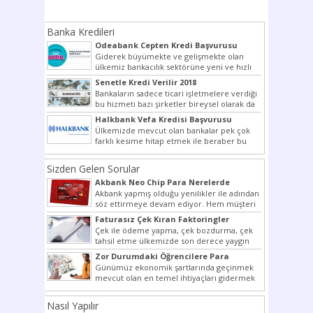
Banka Kredileri
Odeabank Cepten Kredi Başvurusu
KREDIM 8444
Giderek büyümekte ve gelişmekte olan
ülkemiz bankacılık sektörüne yeni ve hızlı
bir giriş yapmış olan...
Senetle Kredi Verilir 2018
Bankaların sadece ticari işletmelere verdiği
bu hizmeti bazı şirketler bireysel olarak da
vermektedir. Senetle kredi...
Halkbank Vefa Kredisi Başvurusu
Ülkemizde mevcut olan bankalar pek çok
farklı kesime hitap etmek ile beraber bu
noktada son...
Sizden Gelen Sorular
Akbank Neo Chip Para Nerelerde
Kullanılır?
Akbank yapmış olduğu yenilikler ile adından
söz ettirmeye devam ediyor. Hem müşteri
potansiyelini arttırmak hem...
Faturasız Çek Kıran Faktoringler
Çek ile ödeme yapma, çek bozdurma, çek
tahsil etme ülkemizde son derece yaygın
bir şekilde...
Zor Durumdaki Öğrencilere Para
Yardımı
Günümüz ekonomik şartlarında geçinmek
mevcut olan en temel ihtiyaçları gidermek
dahi son derece zor olmak...
Nasıl Yapılır