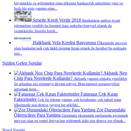
büyümekte ve gelişmekte olan ülkemiz bankacılık sektörüne yeni ve
hızlı bir giriş yapmış olan...
Senetle Kredi Verilir 2018
Bankaların sadece ticari
işletmelere verdiği bu hizmeti bazı şirketler bireysel olarak da
vermektedir. Senetle kredi...
Halkbank Vefa Kredisi Başvurusu
Ülkemizde mevcut
olan bankalar pek çok farklı kesime hitap etmek ile beraber bu noktada
son...
Sizden Gelen Sorular
Akbank Neo
Chip Para Nerelerde Kullanılır?
Akbank yapmış olduğu yenilikler
ile adından söz ettirmeye devam ediyor. Hem müşteri potansiyelini
arttırmak hem...
Faturasız Çek Kıran
Faktoringler
Çek ile ödeme yapma, çek bozdurma, çek tahsil etme
ülkemizde son derece yaygın bir şekilde...
Zor Durumdaki
Öğrencilere Para Yardımı
Günümüz ekonomik şartlarında geçinmek
mevcut olan en temel ihtiyaçları gidermek dahi son derece zor olmak...
Nasıl Yapılır