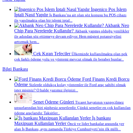
İngenico Pos İşlem
İptali Nasıl Yapılır
İş Bankası’na ait olan söz konusu bu POS cihazı
ile yapılmakta olan bir işlemi iptal...
Akbank Neo
Chip Para Nerelerde Kullanılır?
Akbank yapmış olduğu yenilikler
ile adından söz ettirmeye devam ediyor. Hem müşteri potansiyelini
arttırmak hem...
Çek Kıran Tefeciler
Ülkemizde kullanılmakta olan pek
çok farklı ödeme yolu ve yöntemi mevcut olmak ile beraber bunlar...
Bilgi Bankası
Ford Finans Kredi Borcu
Ödeme
Sizlerde oldukça kolay yöntemler ile Ford araç sahibi olmak
ister misiniz? O halde yazımız ilginizi...
Senet Ödeme Günleri
Ticaret hayatının vazgeçilmez
unsurlarından biri şüphesiz senetlerdir. Çünkü senetler en çok kullanılan
ödeme araçlarıdır. Taksitler...
İş bankası
Maxipuan Kullanılan Yerler
Öncü ve lider bankalar arasında yer
alan İş Bankası, aynı zamanda Türkiye Cumhuriyeti’nin ilk milli...