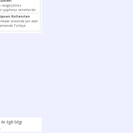
ünleri
ın vazgeçilmez
ri şüphesiz senetlerdir.
en çok kullanılan ödeme
xipuan Kullanılan
tler...
nkalar arasında yer alan
 zamanda Türkiye
k milli...
ile ilgili bilgi
.