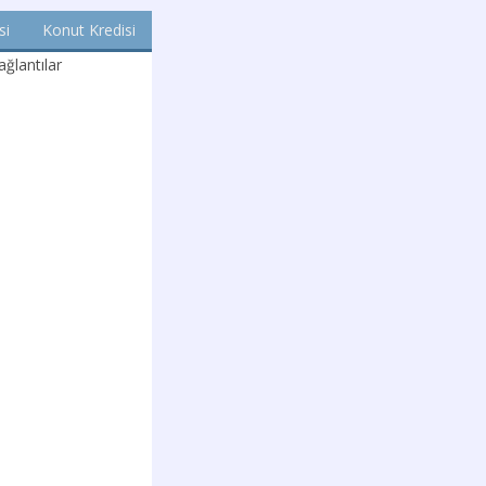
si
Konut Kredisi
ğlantılar