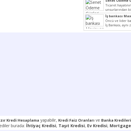
Senet Ödeme G
Ticaret hayatın
unsurlarından bi
Çünkü senetler 
İş bankası Ma
araçlarıdır. Taksi
Yerler
Öncü ve lider ba
İş Bankası, aynı
Cumhuriyeti’nin il
yapabilir,
ve
zır Kredi Hesaplama
Kredi Faiz Oranları
Banka Kredileri
rediler burada:
İhtiyaç Kredisi
,
Taşıt Kredisi
,
Ev Kredisi
,
Mortgage