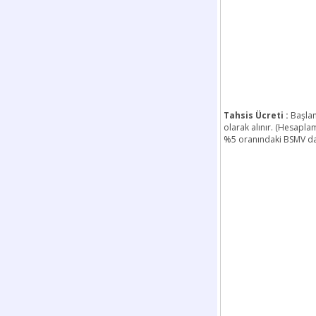
Tahsis Ücreti :
Başlan
olarak alınır. (Hesapla
%5 oranındaki BSMV dah