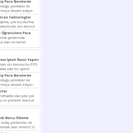
ip Para Nerelerde
duğu yenilikler ile
irmeye devam ediyor.
ansiyelini arttırmak
Kıran Faktoringler
yapma, çek bozdurma,
 ülkemizde son derece
...
 Öğrencilere Para
ik şartlarında
t olan en temel
rmek dahi son derece zor
lem İptali Nasıl Yapılır
t olan söz konusu bu POS
akta olan bir işlemi
ip Para Nerelerde
duğu yenilikler ile
irmeye devam ediyor.
ansiyelini arttırmak
ciler
nılmakta olan pek çok
lu ve yöntemi mevcut
r bunlar...
redi Borcu Ödeme
 kolay yöntemler ile
 olmak ister misiniz? O
nizi...