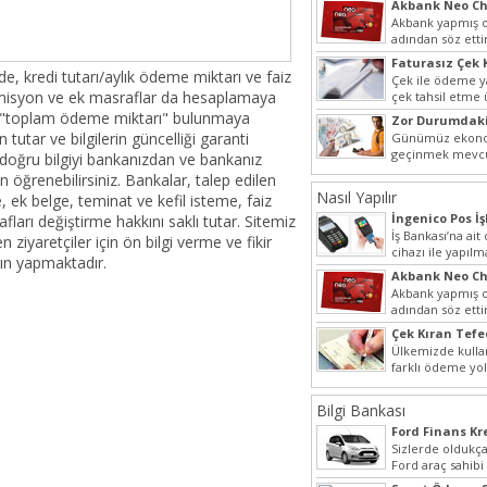
Akbank Neo Ch
Kullanılır?
Akbank yapmış ol
adından söz ett
Hem müşteri pot
Faturasız Çek 
hem...
de, kredi tutarı/aylık ödeme miktarı ve faiz
Çek ile ödeme 
omisyon ve ek masraflar da hesaplamaya
çek tahsil etme
yaygın bir şekilde
k "toplam ödeme miktarı" bulunmaya
Zor Durumdaki
Yardımı
en tutar ve bilgilerin güncelliği garanti
Günümüz ekonom
geçinmek mevcu
doğru bilgiyi bankanızdan ve bankanız
ihtiyaçları gide
n öğrenebilirsiniz. Bankalar, talep edilen
olmak...
Nasıl Yapılır
, ek belge, teminat ve kefil isteme, faiz
İngenico Pos İş
fları değiştirme hakkını saklı tutar. Sitemiz
İş Bankası’na ai
ziyaretçiler için ön bilgi verme ve fikir
cihazı ile yapılm
ın yapmaktadır.
iptal...
Akbank Neo Ch
Kullanılır?
Akbank yapmış ol
adından söz ett
Hem müşteri pot
Çek Kıran Tefe
hem...
Ülkemizde kulla
farklı ödeme yo
olmak ile berabe
Bilgi Bankası
Ford Finans K
Sizlerde oldukça
Ford araç sahibi
halde yazımız ilgi