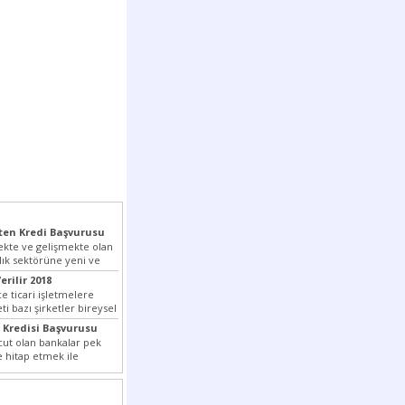
en Kredi Başvurusu
kte ve gelişmekte olan
lık sektörüne yeni ve
pmış olan...
erilir 2018
e ticari işletmelere
i bazı şirketler bireysel
tedir. Senetle kredi...
 Kredisi Başvurusu
ut olan bankalar pek
e hitap etmek ile
ada son...