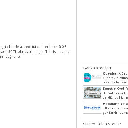
gıçta bir defa kredi tutarı üzerinden %0.5
mada 50 TL olarak alınmıştır. Tahsis ücretine
il değildir.)
Banka Kredileri
Odeabank Cept
KREDIM 8444
Giderek büyüme
ülkemiz bankacı
hızlı bir giriş ya
Senetle Kredi V
Bankaların sadec
verdiği bu hizmet
olarak da vermek
Halkbank Vefa
Ülkemizde mevc
çok farklı kesim
beraber bu nokt
Sizden Gelen Sorular