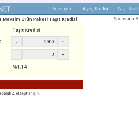
Anasayfa
İhtiyaç Kredisi
Taşıt Kredi
Sponsorlu Ba
t Mevsim Ürün Paketi Taşıt Kredisi
Taşıt Kredisi
:
-
+
-
+
%1.14
ahil) 2. el taşıtlar için…