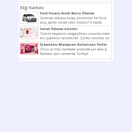
beraber bunlar...
Bilgi Bankası
Ford Finans Kredi Borcu Ödeme
Sizlerde oldukça kolay yöntemler ile Ford
araç sahibi olmak ister misiniz? O halde
yazımız ilginizi...
Senet Ödeme Günleri
Ticaret hayatının vazgeçilmez unsurlarından
biri şüphesiz senetlerdir. Çünkü senetler en
çok kullanılan ödeme araçlarıdır. Taksitler...
İş bankası Maxipuan Kullanılan Yerler
Öncü ve lider bankalar arasında yer alan İş
Bankası, aynı zamanda Türkiye
Cumhuriyeti’nin ilk milli...