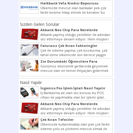
vermektedir. Senetle kredi...
Halkbank Vefa Kredisi Başvurusu
Ülkemizde mevcut olan bankalar pek çok
farklı kesime hitap etmek ile beraber bu
noktada son...
Sizden Gelen Sorular
Akbank Neo Chip Para Nerelerde
Kullanılır?
Akbank yapmış olduğu yenilikler ile adından
söz ettirmeye devam ediyor. Hem müşteri
potansiyelini arttırmak hem...
Faturasız Çek Kıran Faktoringler
Çek ile ödeme yapma, çek bozdurma, çek
tahsil etme ülkemizde son derece yaygın
bir şekilde...
Zor Durumdaki Öğrencilere Para
Yardımı
Günümüz ekonomik şartlarında geçinmek
mevcut olan en temel ihtiyaçları gidermek
dahi son derece zor olmak...
Nasıl Yapılır
İngenico Pos İşlem İptali Nasıl Yapılır
İş Bankası’na ait olan söz konusu bu POS
cihazı ile yapılmakta olan bir işlemi iptal...
Akbank Neo Chip Para Nerelerde
Kullanılır?
Akbank yapmış olduğu yenilikler ile adından
söz ettirmeye devam ediyor. Hem müşteri
potansiyelini arttırmak hem...
Çek Kıran Tefeciler
Ülkemizde kullanılmakta olan pek çok farklı
ödeme yolu ve yöntemi mevcut olmak ile