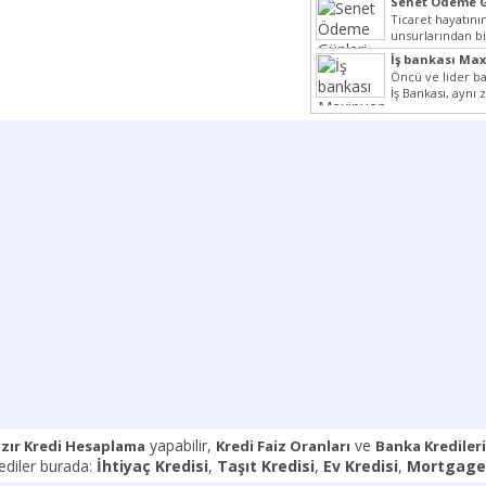
Senet Ödeme G
Ticaret hayatın
unsurlarından bi
Çünkü senetler 
İş bankası Ma
araçlarıdır. Taksi
Yerler
Öncü ve lider ba
İş Bankası, aynı
Cumhuriyeti’nin il
yapabilir,
ve
zır Kredi Hesaplama
Kredi Faiz Oranları
Banka Kredileri
rediler burada:
İhtiyaç Kredisi
,
Taşıt Kredisi
,
Ev Kredisi
,
Mortgage