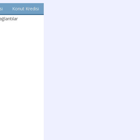
si
Konut Kredisi
ğlantılar