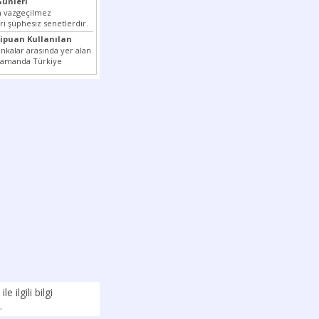
ünleri
ın vazgeçilmez
ri şüphesiz senetlerdir.
en çok kullanılan ödeme
xipuan Kullanılan
tler...
nkalar arasında yer alan
 zamanda Türkiye
k milli...
ile ilgili bilgi
.