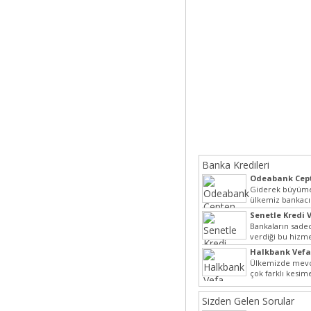
Banka Kredileri
Odeabank Cept
KREDIM 8444
Giderek büyüme
ülkemiz bankacı
hızlı bir giriş ya
Senetle Kredi V
Bankaların sadec
verdiği bu hizmet
olarak da vermek
Halkbank Vefa
Ülkemizde mevc
çok farklı kesim
beraber bu nokt
Sizden Gelen Sorular