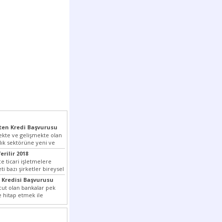
en Kredi Başvurusu
kte ve gelişmekte olan
lık sektörüne yeni ve
pmış olan...
erilir 2018
e ticari işletmelere
i bazı şirketler bireysel
tedir. Senetle kredi...
 Kredisi Başvurusu
ut olan bankalar pek
e hitap etmek ile
ada son...