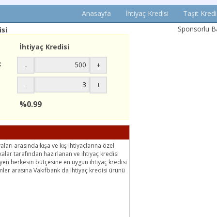
Anasayfa
İhtiyaç Kredisi
Taşıt Kredi
Sponsorlu Ba
isi
İhtiyaç Kredisi
:
-
+
-
+
%0.99
ları arasında kışa ve kış ihtiyaçlarına özel
alar tarafından hazırlanan ve ihtiyaç kredisi
en herkesin bütçesine en uygun ihtiyaç kredisi
mler arasına Vakıfbank da ihtiyaç kredisi ürünü