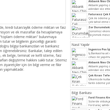
Akbank Neo Ch
Kullanılır?
Akbank yapmış ol
adından söz ett
Hem müşteri pot
Faturasız Çek 
hem...
Çek ile ödeme 
çek tahsil etme
yaygın bir şekilde
de, kredi tutarı/aylık ödeme miktarı ve faiz
Zor Durumdaki
Yardımı
Günümüz ekonom
omisyon ve ek masraflar da hesaplamaya
geçinmek mevcu
k "toplam ödeme miktarı" bulunmaya
ihtiyaçları gide
en tutar ve bilgilerin güncelliği garanti
olmak...
Nasıl Yapılır
doğru bilgiyi bankanızdan ve bankanız
İngenico Pos İş
n öğrenebilirsiniz. Bankalar, talep edilen
İş Bankası’na ai
, ek belge, teminat ve kefil isteme, faiz
cihazı ile yapılm
fları değiştirme hakkını saklı tutar. Sitemiz
iptal...
Akbank Neo Ch
ziyaretçiler için ön bilgi verme ve fikir
Kullanılır?
Akbank yapmış ol
ın yapmaktadır.
adından söz ett
Hem müşteri pot
Çek Kıran Tefe
hem...
Ülkemizde kulla
farklı ödeme yo
olmak ile berabe
Bilgi Bankası
Ford Finans K
Sizlerde oldukça
Ford araç sahibi
halde yazımız ilgi