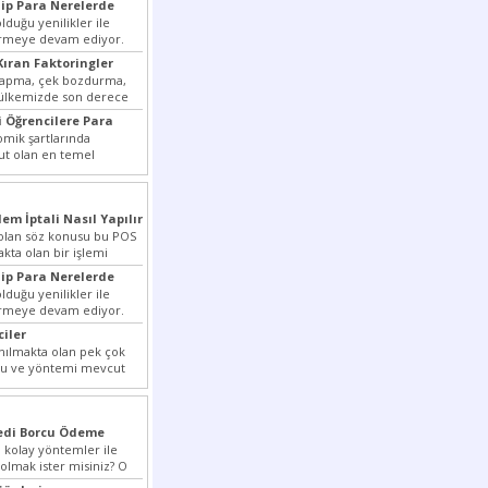
ip Para Nerelerde
duğu yenilikler ile
irmeye devam ediyor.
ansiyelini arttırmak
Kıran Faktoringler
yapma, çek bozdurma,
 ülkemizde son derece
...
 Öğrencilere Para
ik şartlarında
t olan en temel
rmek dahi son derece zor
lem İptali Nasıl Yapılır
t olan söz konusu bu POS
akta olan bir işlemi
ip Para Nerelerde
duğu yenilikler ile
irmeye devam ediyor.
ansiyelini arttırmak
ciler
nılmakta olan pek çok
lu ve yöntemi mevcut
r bunlar...
redi Borcu Ödeme
 kolay yöntemler ile
 olmak ister misiniz? O
nizi...