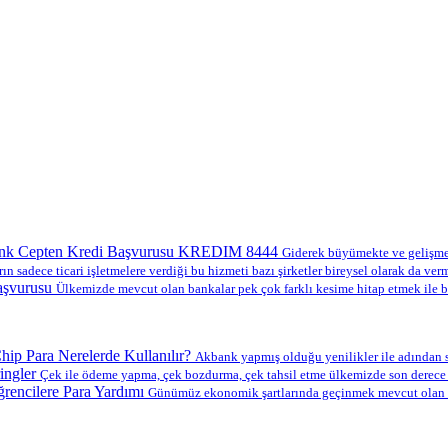
nk Cepten Kredi Başvurusu KREDIM 8444
Giderek büyümekte ve gelişmekt
ın sadece ticari işletmelere verdiği bu hizmeti bazı şirketler bireysel olarak da verm
aşvurusu
Ülkemizde mevcut olan bankalar pek çok farklı kesime hitap etmek ile b
ip Para Nerelerde Kullanılır?
Akbank yapmış olduğu yenilikler ile adından s
ingler
Çek ile ödeme yapma, çek bozdurma, çek tahsil etme ülkemizde son derece y
encilere Para Yardımı
Günümüz ekonomik şartlarında geçinmek mevcut olan en