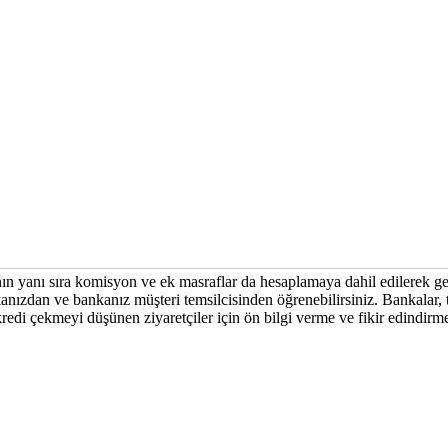
ının yanı sıra komisyon ve ek masraflar da hesaplamaya dahil edilerek g
anızdan ve bankanız müşteri temsilcisinden öğrenebilirsiniz. Bankalar, ta
z kredi çekmeyi düşünen ziyaretçiler için ön bilgi verme ve fikir edindir