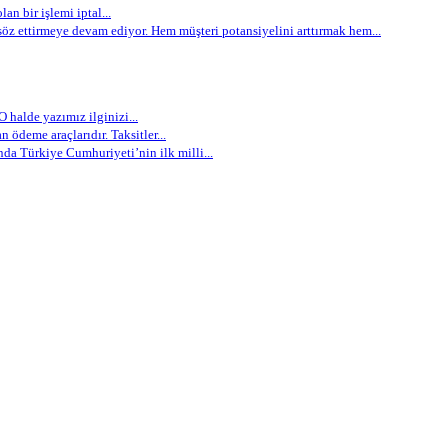
an bir işlemi iptal...
öz ettirmeye devam ediyor. Hem müşteri potansiyelini arttırmak hem...
 halde yazımız ilginizi...
 ödeme araçlarıdır. Taksitler...
nda Türkiye Cumhuriyeti’nin ilk milli...