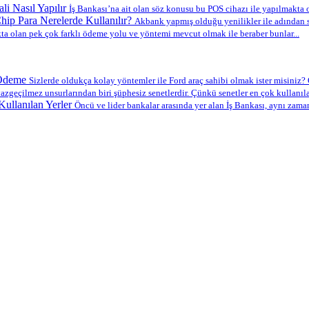
li Nasıl Yapılır
İş Bankası’na ait olan söz konusu bu POS cihazı ile yapılmakta ol
ip Para Nerelerde Kullanılır?
Akbank yapmış olduğu yenilikler ile adından s
a olan pek çok farklı ödeme yolu ve yöntemi mevcut olmak ile beraber bunlar...
 Ödeme
Sizlerde oldukça kolay yöntemler ile Ford araç sahibi olmak ister misiniz? O
azgeçilmez unsurlarından biri şüphesiz senetlerdir. Çünkü senetler en çok kullanılan
ullanılan Yerler
Öncü ve lider bankalar arasında yer alan İş Bankası, aynı zama