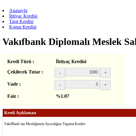
Anasayfa
İhtiyaç Kredisi
Taşıt Kredisi
Konut Kredisi
Vakıfbank Diplomalı Meslek Sah
Kredi Türü :
İhtiyaç Kredisi
Çekilecek Tutar :
-
+
Vade :
-
+
Faiz :
%1.07
Kredi Açıklaması
VakıfBank’tan Mesleğinizin Ayrıcalığını Yaşama Kredisi