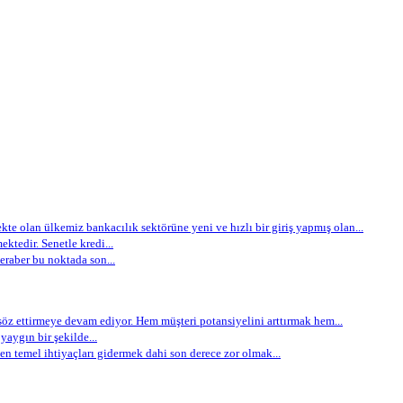
e olan ülkemiz bankacılık sektörüne yeni ve hızlı bir giriş yapmış olan...
ektedir. Senetle kredi...
eraber bu noktada son...
öz ettirmeye devam ediyor. Hem müşteri potansiyelini arttırmak hem...
aygın bir şekilde...
 temel ihtiyaçları gidermek dahi son derece zor olmak...