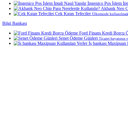
İngenico Pos İşlem İpta
Akbank Neo Ch
Çek Kıran Tefeciler
Ülkemizde kullanılmakt
Bilgi Bankası
Ford Finans Kredi Borcu
Senet Ödeme Günleri
Ticaret hayatının v
İş bankası Maxipuan K