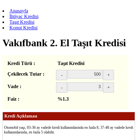
Anasayfa
İhtiyaç Kredisi
Taşıt Kredisi
Konut Kredisi
Vakıfbank 2. El Taşıt Kredisi
Kredi Türü :
Taşıt Kredisi
Çekilecek Tutar :
-
+
Vade :
-
+
Faiz :
%1.3
Kredi Açıklaması
Otomobil yaşı, 03-36 ay vadede kredi kullanımlarında en fazla 8, 37-48 ay vadede kredi
kullanımlarında, en fazla 5 olabilir.