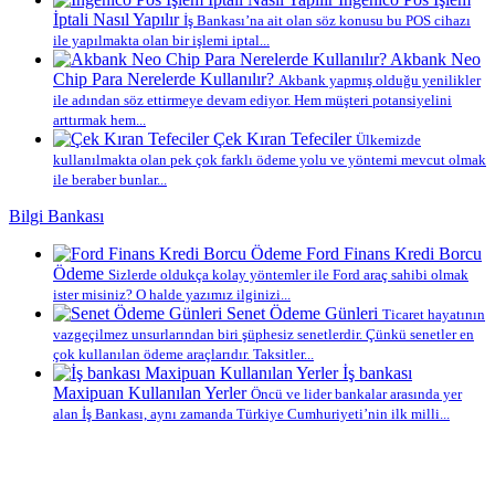
İptali Nasıl Yapılır
İş Bankası’na ait olan söz konusu bu POS cihazı
ile yapılmakta olan bir işlemi iptal...
Akbank Neo
Chip Para Nerelerde Kullanılır?
Akbank yapmış olduğu yenilikler
ile adından söz ettirmeye devam ediyor. Hem müşteri potansiyelini
arttırmak hem...
Çek Kıran Tefeciler
Ülkemizde
kullanılmakta olan pek çok farklı ödeme yolu ve yöntemi mevcut olmak
ile beraber bunlar...
Bilgi Bankası
Ford Finans Kredi Borcu
Ödeme
Sizlerde oldukça kolay yöntemler ile Ford araç sahibi olmak
ister misiniz? O halde yazımız ilginizi...
Senet Ödeme Günleri
Ticaret hayatının
vazgeçilmez unsurlarından biri şüphesiz senetlerdir. Çünkü senetler en
çok kullanılan ödeme araçlarıdır. Taksitler...
İş bankası
Maxipuan Kullanılan Yerler
Öncü ve lider bankalar arasında yer
alan İş Bankası, aynı zamanda Türkiye Cumhuriyeti’nin ilk milli...