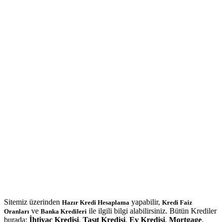
Sitemiz üzerinden
yapabilir,
Hazır Kredi Hesaplama
Kredi Faiz
ve
ile ilgili bilgi alabilirsiniz. Bütün Krediler
Oranları
Banka Kredileri
burada:
İhtiyaç Kredisi
,
Taşıt Kredisi
,
Ev Kredisi
,
Mortgage
.