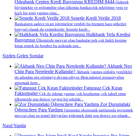
Odeabank Cepten Kredi Başvurusu KREDIM 8444
Giderek
büyümekte ve gelişmekte olan ülkemiz bankacılık sektörüne yeni ve
hızlı bir giriş yapmış olan...
Senetle Kredi Verilir 2018
Bankaların sadece ticari işletmelere verdiği bu hizmeti bazı şirketler
bireysel olarak da vermektedir. Senetle kredi...
Halkbank Vefa Kredisi
Başvurusu
Ülkemizde mevcut olan bankalar pek çok farklı kesime
hitap etmek ile beraber bu noktada son...
Sizden Gelen Sorular
Akbank Neo
Chip Para Nerelerde Kullanılır?
Akbank yapmış olduğu yenilikler
ile adından söz ettirmeye devam ediyor. Hem müşteri potansiyelini
arttırmak hem...
Faturasız Çek Kıran
Faktoringler
Çek ile ödeme yapma, çek bozdurma, çek tahsil etme
ülkemizde son derece yaygın bir şekilde...
Zor Durumdaki
Öğrencilere Para Yardımı
Günümüz ekonomik şartlarında geçinmek
mevcut olan en temel ihtiyaçları gidermek dahi son derece zor olmak...
Nasıl Yapılır
İngenico Pos İşlem