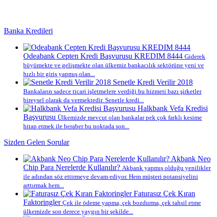
Banka Kredileri
Odeabank Cepten Kredi Başvurusu KREDIM 8444
Giderek
büyümekte ve gelişmekte olan ülkemiz bankacılık sektörüne yeni ve
hızlı bir giriş yapmış olan...
Senetle Kredi Verilir 2018
Bankaların sadece ticari işletmelere verdiği bu hizmeti bazı şirketler
bireysel olarak da vermektedir. Senetle kredi...
Halkbank Vefa Kredisi
Başvurusu
Ülkemizde mevcut olan bankalar pek çok farklı kesime
hitap etmek ile beraber bu noktada son...
Sizden Gelen Sorular
Akbank Neo
Chip Para Nerelerde Kullanılır?
Akbank yapmış olduğu yenilikler
ile adından söz ettirmeye devam ediyor. Hem müşteri potansiyelini
arttırmak hem...
Faturasız Çek Kıran
Faktoringler
Çek ile ödeme yapma, çek bozdurma, çek tahsil etme
ülkemizde son derece yaygın bir şekilde...