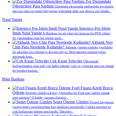
Zor Durumdaki
Öğrencilere Para Yardımı
Günümüz ekonomik şartlarında geçinmek
mevcut olan en temel ihtiyaçları gidermek dahi son derece zor olmak...
Nasıl Yapılır
İngenico Pos İşlem
İptali Nasıl Yapılır
İş Bankası’na ait olan söz konusu bu POS cihazı
ile yapılmakta olan bir işlemi iptal...
Akbank Neo
Chip Para Nerelerde Kullanılır?
Akbank yapmış olduğu yenilikler
ile adından söz ettirmeye devam ediyor. Hem müşteri potansiyelini
arttırmak hem...
Çek Kıran Tefeciler
Ülkemizde
kullanılmakta olan pek çok farklı ödeme yolu ve yöntemi mevcut olmak
ile beraber bunlar...
Bilgi Bankası
Ford Finans Kredi Borcu
Ödeme
Sizlerde oldukça kolay yöntemler ile Ford araç sahibi olmak
ister misiniz? O halde yazımız ilginizi...
Senet Ödeme Günleri
Ticaret hayatının
vazgeçilmez unsurlarından biri şüphesiz senetlerdir. Çünkü senetler en
çok kullanılan ödeme araçlarıdır. Taksitler...
İş bankası