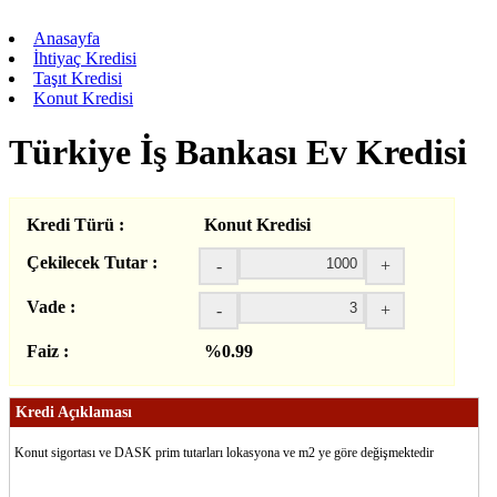
Anasayfa
İhtiyaç Kredisi
Taşıt Kredisi
Konut Kredisi
Türkiye İş Bankası Ev Kredisi
Kredi Türü :
Konut Kredisi
Çekilecek Tutar :
-
+
Vade :
-
+
Faiz :
%0.99
Kredi Açıklaması
Konut sigortası ve DASK prim tutarları lokasyona ve m2 ye göre değişmektedir